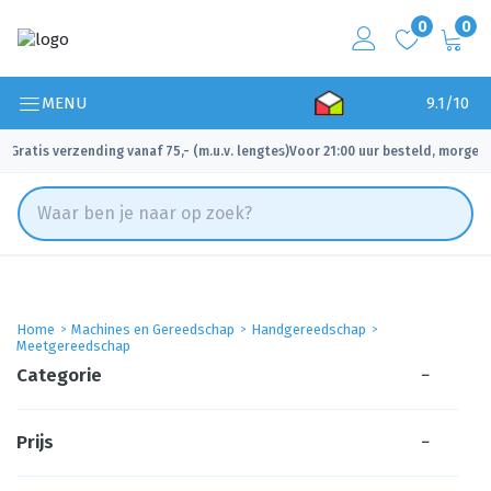
0
0
MENU
9.1/10
Gratis verzending vanaf 75,- (m.u.v. lengtes)
Voor 21:00 uur besteld, morgen 
✓
✓
Home
Machines en Gereedschap
Handgereedschap
Meetgereedschap
Categorie
−
Prijs
−