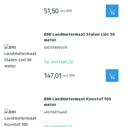
51,50
incl. BTW
BMI Landmetermaat Stalen Lint 50
meter
4007368092476
Op voorraad
(
12
)
147,01
incl. BTW
BMI Landmetermaat Kunstof 100
meter
4007368114468
Op voorraad
(
2
)