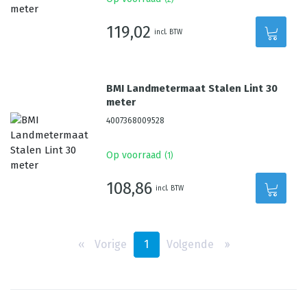
119,02
incl. BTW
BMI Landmetermaat Stalen Lint 30
meter
4007368009528
Op voorraad
(
1
)
108,86
incl. BTW
‹‹
Vorige
1
Volgende
››