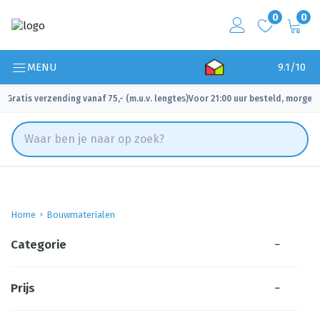
0
0
MENU
9.1/10
Gratis verzending vanaf 75,- (m.u.v. lengtes)
Voor 21:00 uur besteld, morgen 
✓
✓
Home
Bouwmaterialen
Categorie
−
Prijs
−