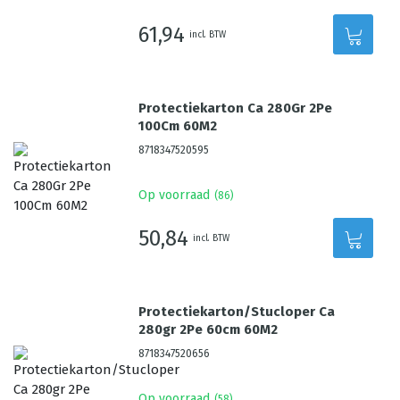
61,94
incl. BTW
Protectiekarton Ca 280Gr 2Pe
100Cm 60M2
8718347520595
Op voorraad
(
86
)
50,84
incl. BTW
Protectiekarton/Stucloper Ca
280gr 2Pe 60cm 60M2
8718347520656
Op voorraad
(
58
)