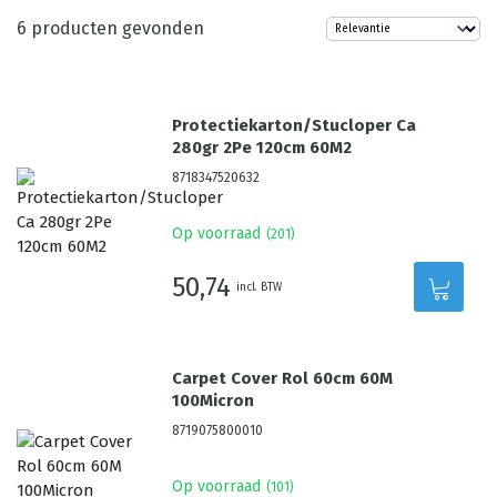
6
producten gevonden
Protectiekarton/Stucloper Ca
280gr 2Pe 120cm 60M2
8718347520632
Op voorraad
(
201
)
50,74
incl. BTW
Carpet Cover Rol 60cm 60M
100Micron
8719075800010
Op voorraad
(
101
)