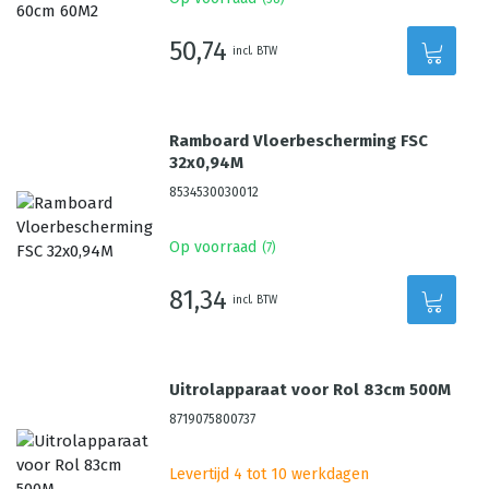
50,74
incl. BTW
Ramboard Vloerbescherming FSC
32x0,94M
8534530030012
Op voorraad
(
7
)
81,34
incl. BTW
Uitrolapparaat voor Rol 83cm 500M
8719075800737
Levertijd 4 tot 10 werkdagen