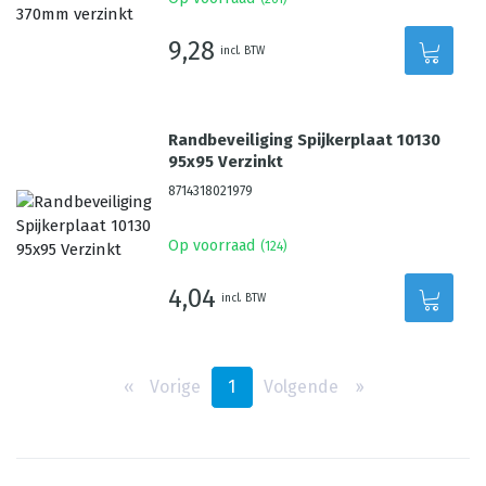
9,28
incl. BTW
Randbeveiliging Spijkerplaat 10130
95x95 Verzinkt
8714318021979
Op voorraad
(
124
)
4,04
incl. BTW
‹‹
Vorige
1
Volgende
››