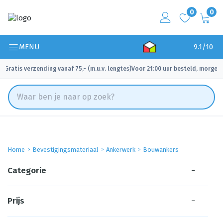
0
0
MENU
9.1/10
Gratis verzending vanaf 75,- (m.u.v. lengtes)
Voor 21:00 uur besteld, morgen 
✓
✓
Home
Bevestigingsmateriaal
Ankerwerk
Bouwankers
Categorie
−
Prijs
−