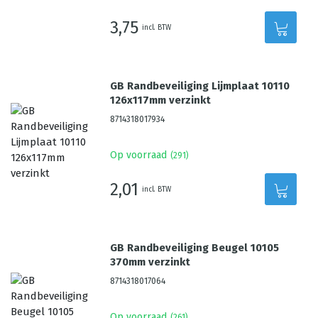
3,75
incl. BTW
GB Randbeveiliging Lijmplaat 10110
126x117mm verzinkt
8714318017934
Op voorraad
(
291
)
2,01
incl. BTW
GB Randbeveiliging Beugel 10105
370mm verzinkt
8714318017064
Op voorraad
(
261
)