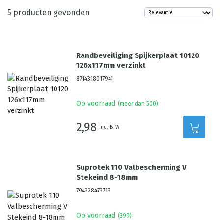
5
producten gevonden
Randbeveiliging Spijkerplaat 10120
126x117mm verzinkt
8714318017941
Op voorraad
(meer dan 500)
2,98
incl. BTW
Suprotek 110 Valbescherming V
Stekeind 8-18mm
794328473713
Op voorraad
(
399
)