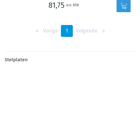
81,75
incl. BTW
‹‹
Vorige
1
Volgende
››
Stelplaten