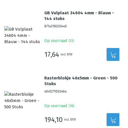
GB Vulplaat 34604 4mm - Blauw -
144 stuks
8714318030445
Op voorraad
(
13
)
17,64
incl. BTW
Rasterblokje 46x5mm - Groen - 500
Stuks
4041271003464
Op voorraad
(
10
)
194,10
incl. BTW