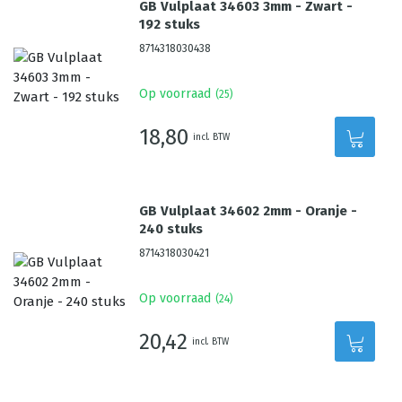
GB Vulplaat 34603 3mm - Zwart -
192 stuks
8714318030438
Op voorraad
(
25
)
18,80
incl. BTW
GB Vulplaat 34602 2mm - Oranje -
240 stuks
8714318030421
Op voorraad
(
24
)
20,42
incl. BTW