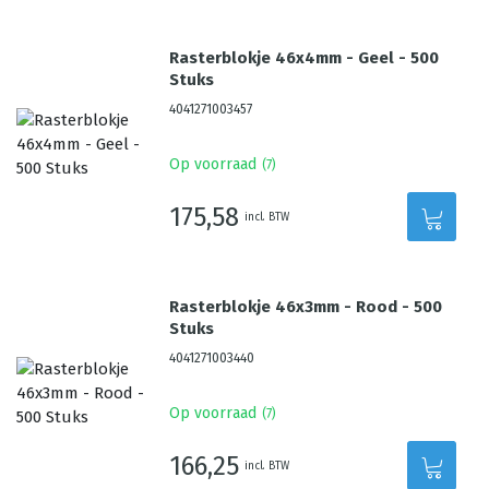
Rasterblokje 46x4mm - Geel - 500
Stuks
4041271003457
Op voorraad
(
7
)
175,58
incl. BTW
Rasterblokje 46x3mm - Rood - 500
Stuks
4041271003440
Op voorraad
(
7
)
166,25
incl. BTW