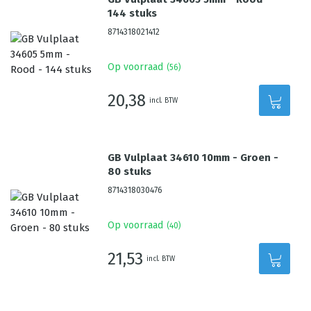
144 stuks
8714318021412
Op voorraad
(
56
)
20,38
incl. BTW
GB Vulplaat 34610 10mm - Groen -
80 stuks
8714318030476
Op voorraad
(
40
)
21,53
incl. BTW