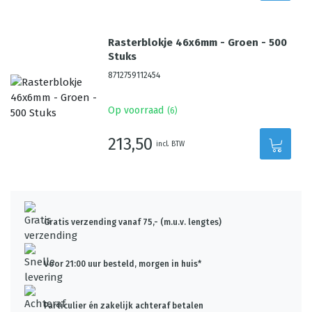
Rasterblokje 46x6mm - Groen - 500
Stuks
8712759112454
Op voorraad
(
6
)
213,50
incl. BTW
Gratis verzending vanaf 75,- (m.u.v. lengtes)
Voor 21:00 uur besteld, morgen in huis*
Particulier én zakelijk achteraf betalen