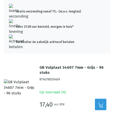
Gratis verzending vanaf 75,- (m.u.v. lengtes)
Voor 21:00 uur besteld, morgen in huis*
Particulier én zakelijk achteraf betalen
GB Vulplaat 34607 7mm - Grijs - 96
stuks
8714318030469
Op voorraad
(
16
)
17,40
incl. BTW