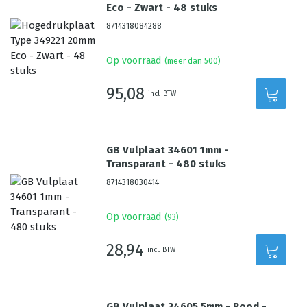
Eco - Zwart - 48 stuks
8714318084288
Op voorraad
(meer dan 500)
95,08
incl. BTW
GB Vulplaat 34601 1mm -
Transparant - 480 stuks
8714318030414
Op voorraad
(
93
)
28,94
incl. BTW
GB Vulplaat 34605 5mm - Rood -