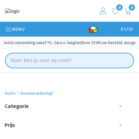
0
0
MENU
9.1/10
Gratis verzending vanaf 75,- (m.u.v. lengtes)
Voor 21:00 uur besteld, morgen 
✓
✓
Home
Bouwverankering1
Categorie
−
Prijs
−