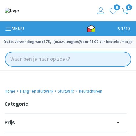
0
0
MENU
9.1/10
Gratis verzending vanaf 75,- (m.u.v. lengtes)
Voor 21:00 uur besteld, morgen 
✓
✓
Home
Hang- en sluitwerk
Sluitwerk
Deurschuiven
Categorie
−
Prijs
−