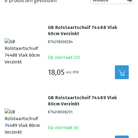
6
producten gevonden
GB Rolstaartschuif 74488 Vlak
60cm Verzinkt
8714318008284
Op voorraad
(
22
)
18,05
incl. BTW
GB Rolstaartschuif 74489 Vlak
80cm Verzinkt
8714318008291
Op voorraad
(
6
)