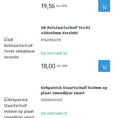
19,56
incl. BTW
GB Rolstaartschuif 74492
400x65mm Verzinkt
8714318043735
Op voorraad
(
4
)
18,00
incl. BTW
Kirkpatrick Staartschuif 540mm op
plaat smeedijzer zwart
5055066701229
Op voorraad
(
3
)