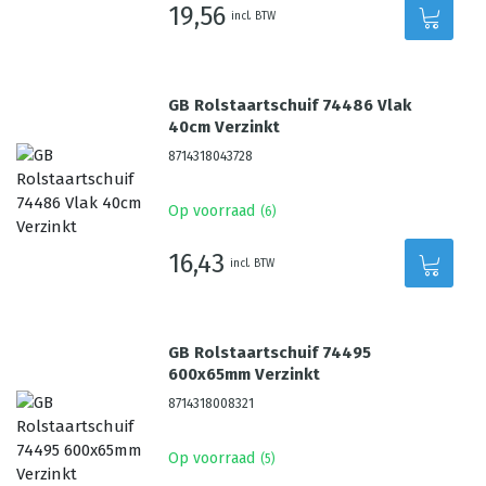
19,56
incl. BTW
GB Rolstaartschuif 74486 Vlak
40cm Verzinkt
8714318043728
Op voorraad
(
6
)
16,43
incl. BTW
GB Rolstaartschuif 74495
600x65mm Verzinkt
8714318008321
Op voorraad
(
5
)