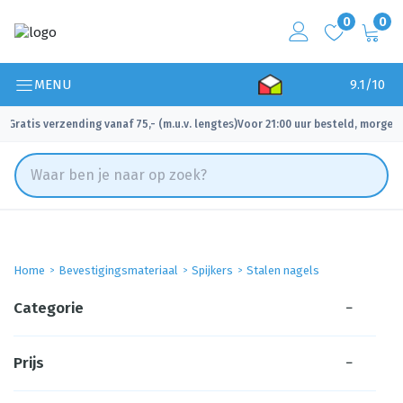
0
0
MENU
9.1/10
Gratis verzending vanaf 75,- (m.u.v. lengtes)
Voor 21:00 uur besteld, morgen 
✓
✓
Home
Bevestigingsmateriaal
Spijkers
Stalen nagels
Categorie
−
Prijs
−