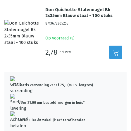
Don Quichotte Stalennagel Bk
2x35mm Blauw staal - 100 stuks
8713678305255
Op voorraad
(
8
)
2,78
incl. BTW
Gratis verzending vanaf 75,- (m.u.v. lengtes)
Voor 21:00 uur besteld, morgen in huis*
Particulier én zakelijk achteraf betalen