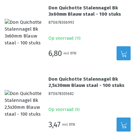
Don Quichotte Stalennagel Bk
3x60mm Blauw staal - 100 stuks
8713678306993
Op voorraad
(
11
)
6,80
incl. BTW
Don Quichotte Stalennagel Bk
2,5x30mm Blauw staal - 100 stuks
8713678305682
Op voorraad
(
9
)
3,47
incl. BTW