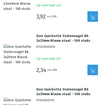
Op voorraad
(
43
)
3,92
incl. BTW
Don Quichotte Stalennagel Bk
2x25mm Blauw staal - 100 stuks
8713678305095
Op voorraad
(
41
)
2,34
incl. BTW
Don Quichotte Stalennagel Bk
2x30mm Blauw staal - 100 stuks
8713678305170