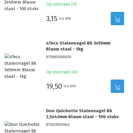
Op voorraad
(
71
)
3,15
incl. BTW
4Tecx Stalennagel Bk 3x50mm
Blauw staal - 1kg
8715883008600
Op voorraad
(
66
)
19,50
incl. BTW
Don Quichotte Stalennagel Bk
2,5x40mm Blauw staal - 100 stuks
8713678305842