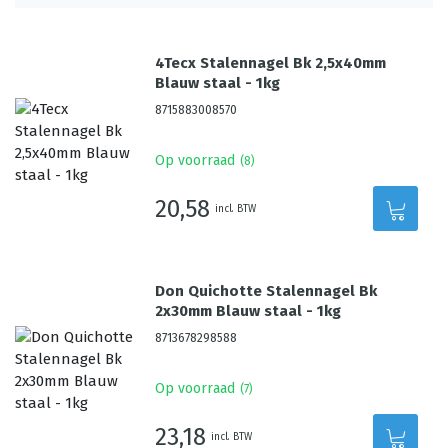
4Tecx Stalennagel Bk 2,5x40mm
Blauw staal - 1kg
8715883008570
Op voorraad
(
8
)
20,58
incl. BTW
Don Quichotte Stalennagel Bk
2x30mm Blauw staal - 1kg
8713678298588
Op voorraad
(
7
)
23,18
incl. BTW