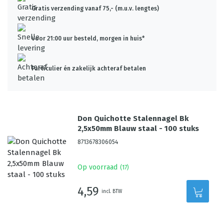
Gratis verzending vanaf 75,- (m.u.v. lengtes)
Voor 21:00 uur besteld, morgen in huis*
Particulier én zakelijk achteraf betalen
Don Quichotte Stalennagel Bk
2,5x50mm Blauw staal - 100 stuks
8713678306054
Op voorraad
(
17
)
4,59
incl. BTW