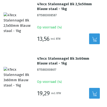
4Tecx Stalennagel Bk 2,5x50mm
Blauw staal - 1kg
8715883008587
Op voorraad
(
14
)
13,56
incl. BTW
4Tecx Stalennagel Bk 3x60mm
Blauw staal - 1kg
8715883008617
Op voorraad
(
14
)
19,29
incl. BTW