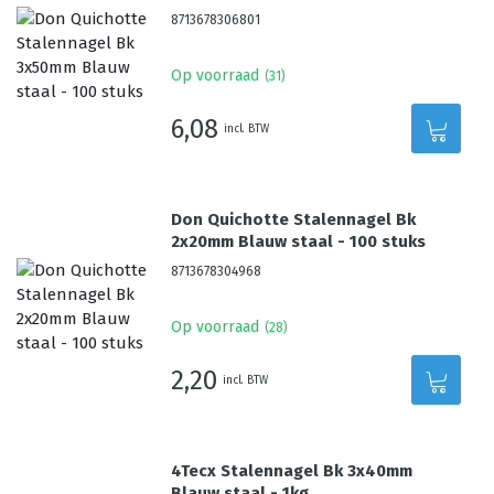
8713678306801
Op voorraad
(
31
)
6,08
incl. BTW
Don Quichotte Stalennagel Bk
2x20mm Blauw staal - 100 stuks
8713678304968
Op voorraad
(
28
)
2,20
incl. BTW
4Tecx Stalennagel Bk 3x40mm
Blauw staal - 1kg