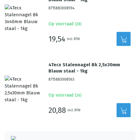
8715883008594
Op voorraad
(
28
)
19,54
incl. BTW
4Tecx Stalennagel Bk 2,5x30mm
Blauw staal - 1kg
8715883008563
Op voorraad
(
26
)
20,88
incl. BTW