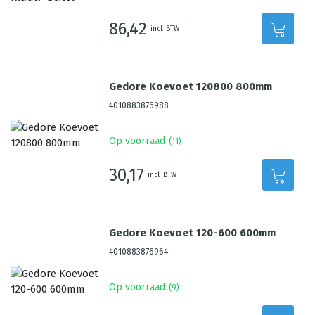
86,42
incl. BTW
Gedore Koevoet 120800 800mm
4010883876988
Op voorraad
(
11
)
30,17
incl. BTW
Gedore Koevoet 120-600 600mm
4010883876964
Op voorraad
(
9
)