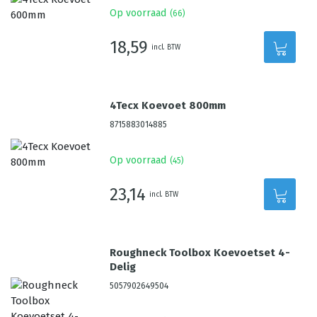
Op voorraad
(
66
)
18,59
incl. BTW
4Tecx Koevoet 800mm
8715883014885
Op voorraad
(
45
)
23,14
incl. BTW
Roughneck Toolbox Koevoetset 4-
Delig
5057902649504