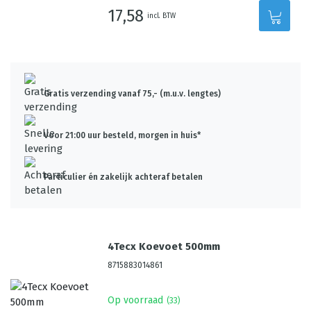
17,58
incl. BTW
Gratis verzending vanaf 75,- (m.u.v. lengtes)
Voor 21:00 uur besteld, morgen in huis*
Particulier én zakelijk achteraf betalen
4Tecx Koevoet 500mm
8715883014861
Op voorraad
(
33
)