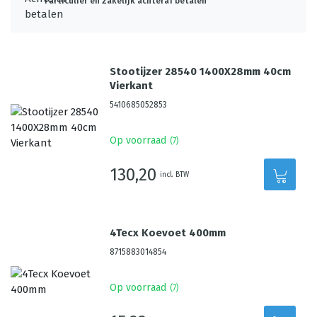
Particulier én zakelijk achteraf betalen
Stootijzer 28540 1400X28mm 40cm
Vierkant
5410685052853
Op voorraad
(
7
)
130,20
incl. BTW
4Tecx Koevoet 400mm
8715883014854
Op voorraad
(
7
)