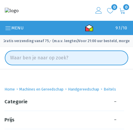
0
0
MENU
9.1/10
Gratis verzending vanaf 75,- (m.u.v. lengtes)
Voor 21:00 uur besteld, morgen 
✓
✓
Home
Machines en Gereedschap
Handgereedschap
Beitels
Categorie
−
Prijs
−