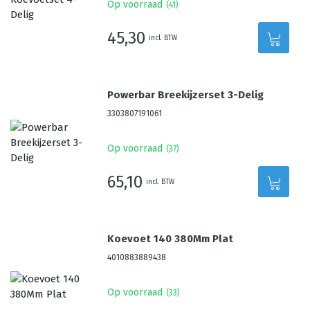
Op voorraad
(
41
)
45,30
incl. BTW
Powerbar Breekijzerset 3-Delig
3303807191061
Op voorraad
(
37
)
65,10
incl. BTW
Koevoet 140 380Mm Plat
4010883889438
Op voorraad
(
33
)