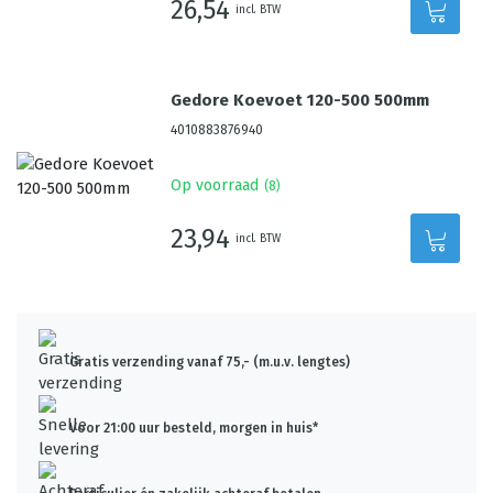
26,54
incl. BTW
Gedore Koevoet 120-500 500mm
4010883876940
Op voorraad
(
8
)
23,94
incl. BTW
Gratis verzending vanaf 75,- (m.u.v. lengtes)
Voor 21:00 uur besteld, morgen in huis*