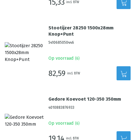
15,33
incl. BTW
Stootijzer 28250 1500x28mm
Knop+Punt
5410685050446
Op voorraad
(
6
)
82,59
incl. BTW
Gedore Koevoet 120-350 350mm
4010883876933
Op voorraad
(
6
)
19,14
incl. BTW