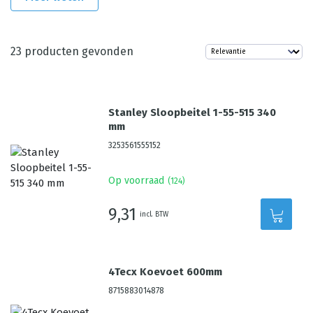
23
producten gevonden
Stanley Sloopbeitel 1-55-515 340
mm
3253561555152
Op voorraad
(
124
)
9,31
incl. BTW
4Tecx Koevoet 600mm
8715883014878