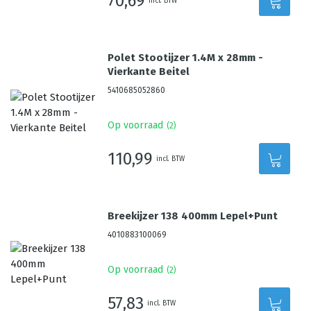
70,69
incl. BTW
Polet Stootijzer 1.4M x 28mm -
Vierkante Beitel
5410685052860
Op voorraad
(
2
)
110,99
incl. BTW
Breekijzer 138 400mm Lepel+Punt
4010883100069
Op voorraad
(
2
)
57,83
incl. BTW