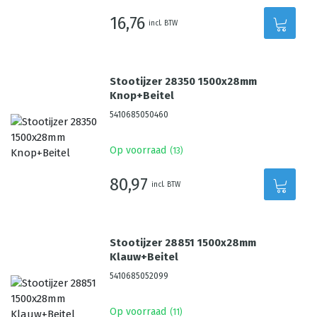
16,76
incl. BTW
Stootijzer 28350 1500x28mm
Knop+Beitel
5410685050460
Op voorraad
(
13
)
80,97
incl. BTW
Stootijzer 28851 1500x28mm
Klauw+Beitel
5410685052099
Op voorraad
(
11
)