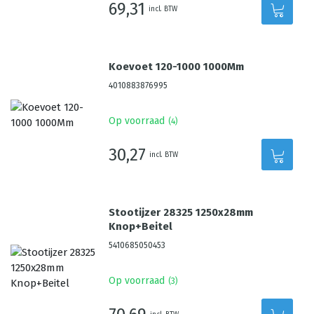
69,31
incl. BTW
Koevoet 120-1000 1000Mm
4010883876995
Op voorraad
(
4
)
30,27
incl. BTW
Stootijzer 28325 1250x28mm
Knop+Beitel
5410685050453
Op voorraad
(
3
)