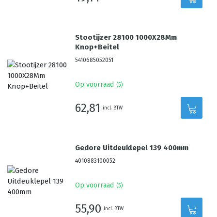
Stootijzer 28100 1000X28Mm
Knop+Beitel
5410685052051
Op voorraad
(
5
)
62,81
incl. BTW
Gedore Uitdeuklepel 139 400mm
4010883100052
Op voorraad
(
5
)
55,90
incl. BTW