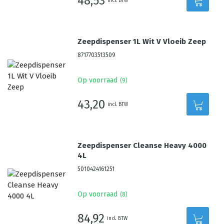
48,53
incl. BTW
Zeepdispenser 1L Wit V Vloeib Zeep
8717703513509
Op voorraad
(
9
)
43,20
incl. BTW
Zeepdispenser Cleanse Heavy 4000
4L
5010424161251
Op voorraad
(
8
)
84,92
incl. BTW