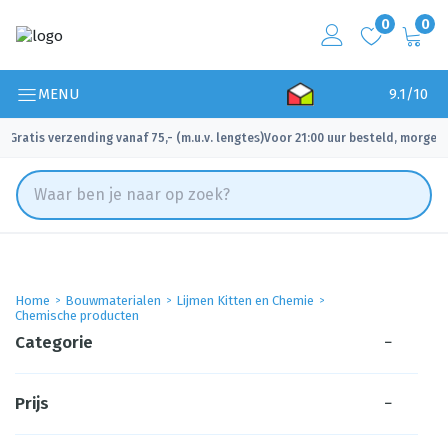
0
0
MENU
9.1/10
Gratis verzending vanaf 75,- (m.u.v. lengtes)
Voor 21:00 uur besteld, morgen 
✓
✓
Home
Bouwmaterialen
Lijmen Kitten en Chemie
Chemische producten
Categorie
−
Prijs
−