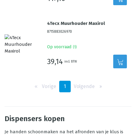
4Tecx Muurhouder Maxirol
8715883026970
Op voorraad
(
1
)
39,14
incl. BTW
‹‹
Vorige
1
Volgende
››
Dispensers kopen
Je handen schoonmaken na het afronden van je klus is