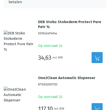
DEB Stoko Stokoderm Protect Pure
Patr 1L
5010424014144
Op voorraad
(
4
)
34,63
incl. BTW
One2Clean Automatic Dispenser
8712602001133
Op voorraad
(
2
)
117,10
incl. BTW