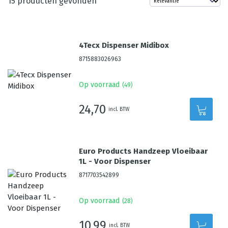
15
producten gevonden
4Tecx Dispenser Midibox
8715883026963
Op voorraad
(
49
)
24,70
incl. BTW
Euro Products Handzeep Vloeibaar
1L - Voor Dispenser
8717703542899
Op voorraad
(
28
)
10,99
incl. BTW