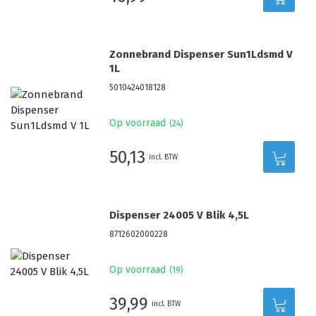
Zonnebrand Dispenser Sun1Ldsmd V
1L
5010424018128
Op voorraad
(
24
)
50,13
incl. BTW
Dispenser 24005 V Blik 4,5L
8712602000228
Op voorraad
(
19
)
39,99
incl. BTW