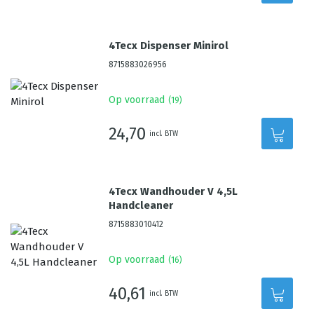
4Tecx Dispenser Minirol
8715883026956
Op voorraad
(
19
)
24,70
incl. BTW
4Tecx Wandhouder V 4,5L
Handcleaner
8715883010412
Op voorraad
(
16
)
40,61
incl. BTW