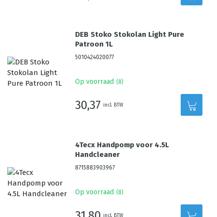
DEB Stoko Stokolan Light Pure
Patroon 1L
5010424020077
Op voorraad
(
8
)
30,37
incl. BTW
4Tecx Handpomp voor 4.5L
Handcleaner
8715883903967
Op voorraad
(
8
)
31,80
incl. BTW