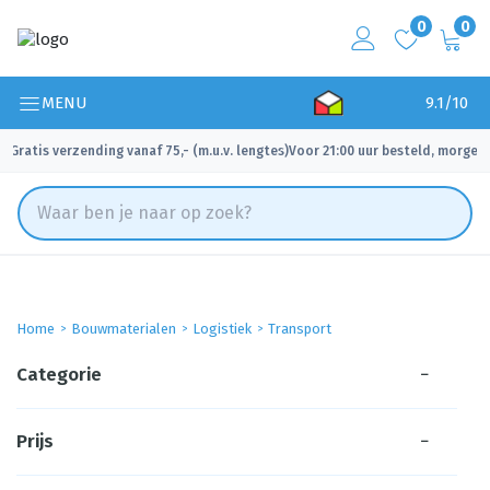
0
0
MENU
9.1/10
Gratis verzending vanaf 75,- (m.u.v. lengtes)
Voor 21:00 uur besteld, morgen 
✓
✓
Home
Bouwmaterialen
Logistiek
Transport
Categorie
−
Prijs
−