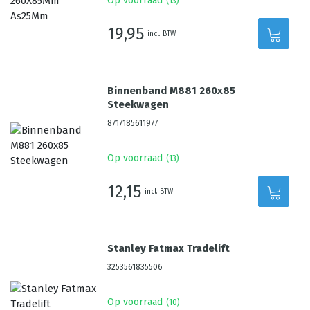
Op voorraad
(
13
)
19,95
incl. BTW
Binnenband M881 260x85
Steekwagen
8717185611977
Op voorraad
(
13
)
12,15
incl. BTW
Stanley Fatmax Tradelift
3253561835506
Op voorraad
(
10
)