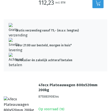
112,23
incl. BTW
Gratis verzending vanaf 75,- (m.u.v. lengtes)
Voor 21:00 uur besteld, morgen in huis*
Particulier én zakelijk achteraf betalen
4Tecx Plateauwagen 800x520mm
200kg
8715883908344
Op voorraad
(
18
)