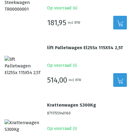
Op voorraad
(
6
)
181,95
incl. BTW
lift Palletwagen El25Sx 115X54 2,5T
Op voorraad
(
5
)
514,00
incl. BTW
Krattenwagen S300Kg
8711755940160
Op voorraad
(
3
)