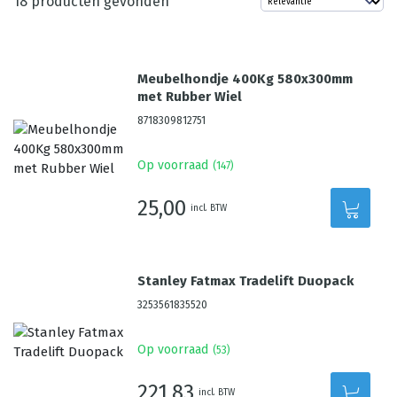
18
producten gevonden
Meubelhondje 400Kg 580x300mm
met Rubber Wiel
8718309812751
Op voorraad
(
147
)
25,00
incl. BTW
Stanley Fatmax Tradelift Duopack
3253561835520
Op voorraad
(
53
)
221,83
incl. BTW