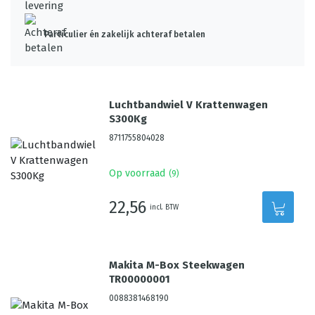
Particulier én zakelijk achteraf betalen
Luchtbandwiel V Krattenwagen
S300Kg
8711755804028
Op voorraad
(
9
)
22,56
incl. BTW
Makita M-Box Steekwagen
TR00000001
0088381468190