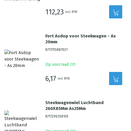
112,23
incl. BTW
Fort Asdop voor Steekwagen - As
20mm
8711755887021
Op voorraad
(
17
)
6,17
incl. BTW
Steekwagenwiel Luchtband
260X85Mm As25Mm
8717296358105