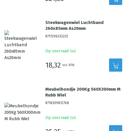
Steekwagenwiel Luchtband
260x85mm As20mm
8717296333225
Op voorraad
(
45
)
18,32
incl. BTW
Meubelhondje 200Kg 560X300mm M
Rubb Wiel
8718309812768
Op voorraad
(
45
)