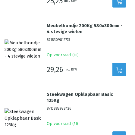
25,25
incl. BTW
Meubelhondje 200Kg 580x300mm -
4 stevige wielen
8718309812775
Op voorraad
(
30
)
29,26
incl. BTW
Steekwagen Opklapbaar Basic
125Kg
8715883938426
Op voorraad
(
21
)