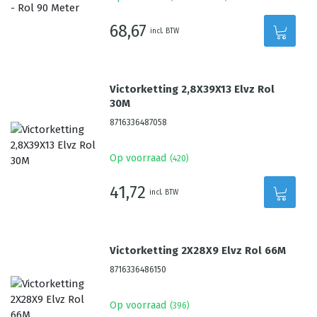
68,67
incl. BTW
Victorketting 2,8X39X13 Elvz Rol
30M
8716336487058
Op voorraad
(
420
)
41,72
incl. BTW
Victorketting 2X28X9 Elvz Rol 66M
8716336486150
Op voorraad
(
396
)