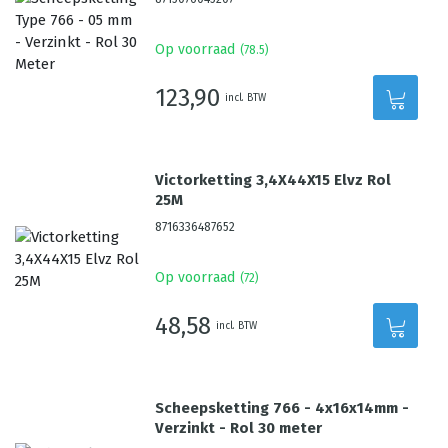
Op voorraad
(
78.5
)
123,90
incl. BTW
Victorketting 3,4X44X15 Elvz Rol
25M
8716336487652
Op voorraad
(
72
)
48,58
incl. BTW
Scheepsketting 766 - 4x16x14mm -
Verzinkt - Rol 30 meter