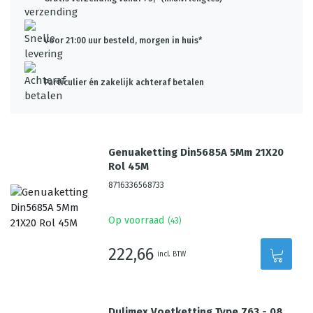
Voor 21:00 uur besteld, morgen in huis*
Particulier én zakelijk achteraf betalen
Genuaketting Din5685A 5Mm 21X20
Rol 45M
8716336568733
Op voorraad
(
43
)
222,66
incl. BTW
Dulimex Voetketting Type 763 - 08