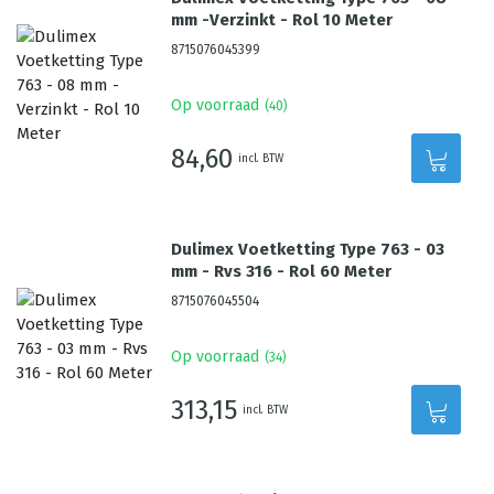
mm -Verzinkt - Rol 10 Meter
8715076045399
Op voorraad
(
40
)
84,60
incl. BTW
Dulimex Voetketting Type 763 - 03
mm - Rvs 316 - Rol 60 Meter
8715076045504
Op voorraad
(
34
)
313,15
incl. BTW