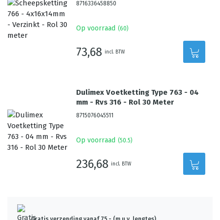
8716336458850
Op voorraad
(
60
)
73,68
incl. BTW
Dulimex Voetketting Type 763 - 04
mm - Rvs 316 - Rol 30 Meter
8715076045511
Op voorraad
(
50.5
)
236,68
incl. BTW
Gratis verzending vanaf 75,- (m.u.v. lengtes)