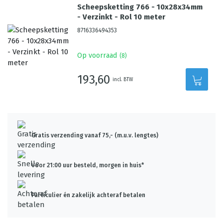
Scheepsketting 766 - 10x28x34mm
- Verzinkt - Rol 10 meter
8716336494353
Op voorraad
(
8
)
193,60
incl. BTW
Gratis verzending vanaf 75,- (m.u.v. lengtes)
Voor 21:00 uur besteld, morgen in huis*
Particulier én zakelijk achteraf betalen