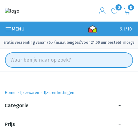
0
0
MENU
9.1/10
Gratis verzending vanaf 75,- (m.u.v. lengtes)
Voor 21:00 uur besteld, morgen 
✓
✓
Home
IJzerwaren
IJzeren kettingen
Categorie
−
Prijs
−