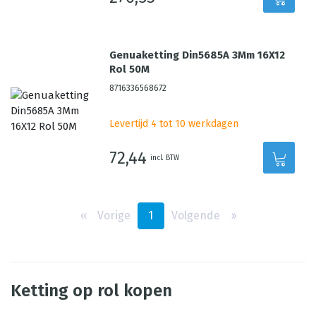
Genuaketting Din5685A 3Mm 16X12
Rol 50M
8716336568672
Levertijd 4 tot 10 werkdagen
72,44
incl. BTW
‹‹
Vorige
1
Volgende
››
Ketting op rol kopen