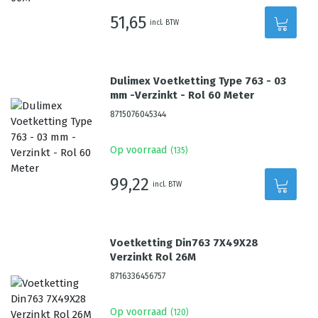
51,65
incl. BTW
Dulimex Voetketting Type 763 - 03
mm -Verzinkt - Rol 60 Meter
8715076045344
Op voorraad
(
135
)
99,22
incl. BTW
Voetketting Din763 7X49X28
Verzinkt Rol 26M
8716336456757
Op voorraad
(
120
)