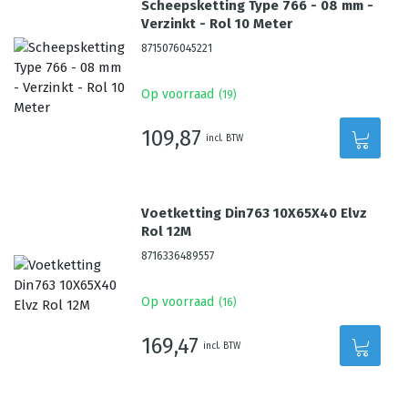
Scheepsketting Type 766 - 08 mm -
Verzinkt - Rol 10 Meter
8715076045221
Op voorraad
(
19
)
109,87
incl. BTW
Voetketting Din763 10X65X40 Elvz
Rol 12M
8716336489557
Op voorraad
(
16
)
169,47
incl. BTW