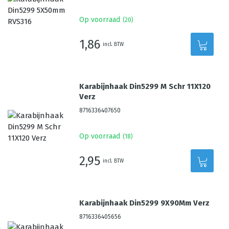
Op voorraad
(
20
)
1,86
incl. BTW
Karabijnhaak Din5299 M Schr 11X120
Verz
8716336407650
Op voorraad
(
18
)
2,95
incl. BTW
Karabijnhaak Din5299 9X90Mm Verz
8716336405656