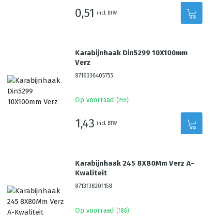
0,51
incl. BTW
Karabijnhaak Din5299 10X100mm
Verz
8716336405755
Op voorraad
(
255
)
1,43
incl. BTW
Karabijnhaak 245 8X80Mm Verz A-
Kwaliteit
8713138201158
Op voorraad
(
186
)