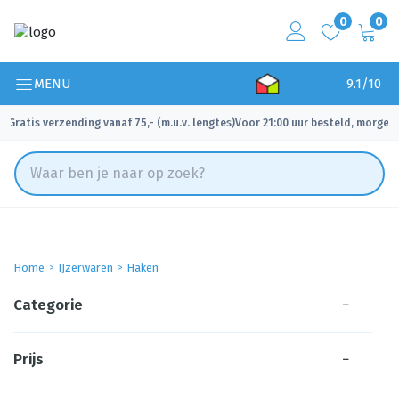
0
0
MENU
9.1/10
Gratis verzending vanaf 75,- (m.u.v. lengtes)
Voor 21:00 uur besteld, morgen 
✓
✓
Home
IJzerwaren
Haken
Categorie
−
Prijs
−