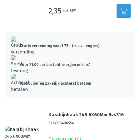
2,35
incl. BTW
Gratis verzending vanaf 75,- (m.u.v. lengtes)
Voor 21:00 uur besteld, morgen in huis*
Particulier én zakelijk achteraf betalen
Karabijnhaak 245 6X60Mm Rvs316
8716336406554
Op voorraad
(
137
)