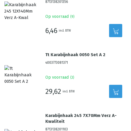
8713138201356
Op voorraad
(
9
)
6,46
incl. BTW
Tt Karabijnhaak 0050 Set A 2
4003773081371
Op voorraad
(
3
)
29,62
incl. BTW
Karabijnhaak 245 7X70Mm Verz A-
Kwaliteit
8713138201103