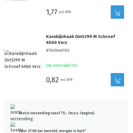
1,77
incl. BTW
Karabijnhaak Din5299 M Schroef
6X60 Verz
8716336407353
Op voorraad
(
50
)
0,82
incl. BTW
Gratis verzending vanaf 75,- (m.u.v. lengtes)
Voor 21:00 uur besteld, morgen in huis*