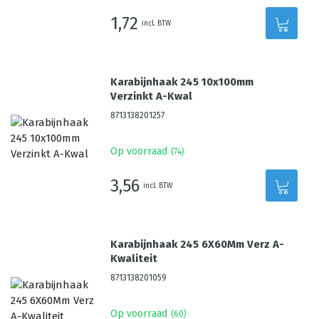
1,72
incl. BTW
Karabijnhaak 245 10x100mm
Verzinkt A-Kwal
8713138201257
Op voorraad
(
74
)
3,56
incl. BTW
Karabijnhaak 245 6X60Mm Verz A-
Kwaliteit
8713138201059
Op voorraad
(
60
)