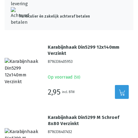
Particulier én zakelijk achteraf betalen
Karabijnhaak Din5299 12x140mm
Verzinkt
8716336405953
Op voorraad
(
50
)
2,95
incl. BTW
Karabijnhaak Din5299 M Schroef
8x80 Verzinkt
8716336407452