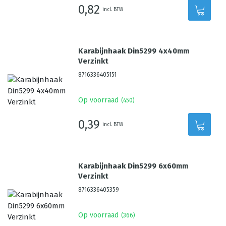
0,82
incl. BTW
Karabijnhaak Din5299 4x40mm
Verzinkt
8716336405151
Op voorraad
(
450
)
0,39
incl. BTW
Karabijnhaak Din5299 6x60mm
Verzinkt
8716336405359
Op voorraad
(
366
)