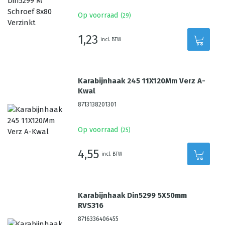
Op voorraad
(
29
)
1,23
incl. BTW
Karabijnhaak 245 11X120Mm Verz A-
Kwal
8713138201301
Op voorraad
(
25
)
4,55
incl. BTW
Karabijnhaak Din5299 5X50mm
RVS316
8716336406455