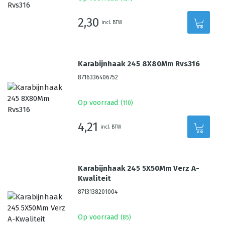
2,30
incl. BTW
Karabijnhaak 245 8X80Mm Rvs316
8716336406752
Op voorraad
(
110
)
4,21
incl. BTW
Karabijnhaak 245 5X50Mm Verz A-
Kwaliteit
8713138201004
Op voorraad
(
85
)