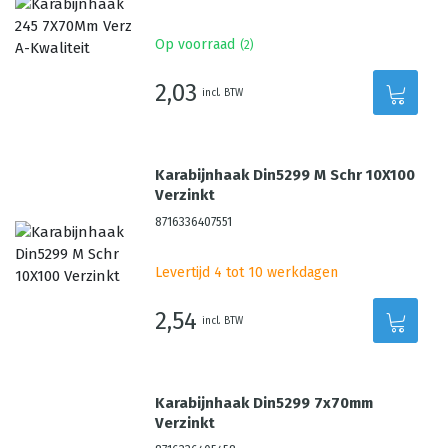
Op voorraad
(
2
)
2,03
incl. BTW
Karabijnhaak Din5299 M Schr 10X100
Verzinkt
8716336407551
Levertijd 4 tot 10 werkdagen
2,54
incl. BTW
Karabijnhaak Din5299 7x70mm
Verzinkt