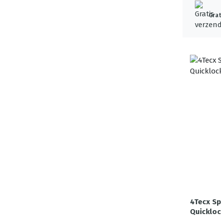
Grat
4Tecx S
Quickloc