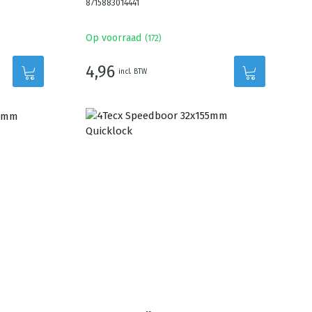
8715883014441
Op voorraad
(
172
)
4,96
incl. BTW