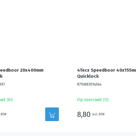
peedboor 20x400mm
4Tecx Speedboor 40x155
k
Quicklock
397
8715883014564
aad
Op voorraad
(
81
)
(
72
)
8,80
. BTW
incl. BTW