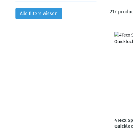
217
produc
Alle filters wissen
4Tecx S
Quickloc