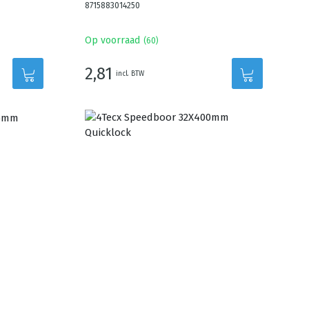
8715883014250
Op voorraad
(
60
)
2,81
incl. BTW