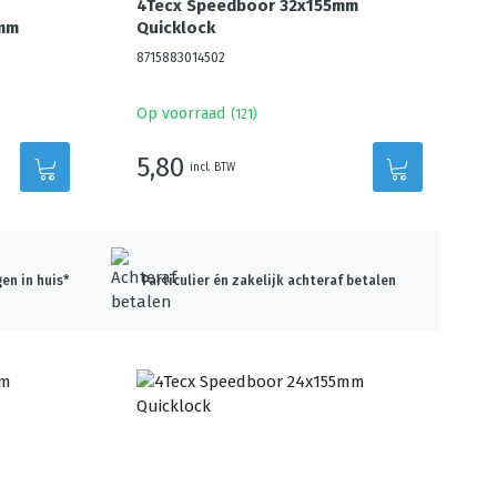
4Tecx Speedboor 32x155mm
5mm
Quicklock
8715883014502
Op voorraad
(
121
)
5,80
incl. BTW
en in huis*
Particulier én zakelijk achteraf betalen