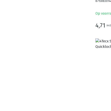
8715883014
Op voorr
4,71
incl