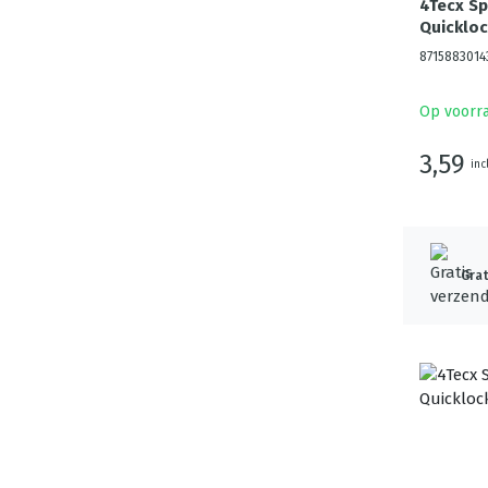
4Tecx S
Quickloc
8715883014
Op voorr
3,59
inc
Grat