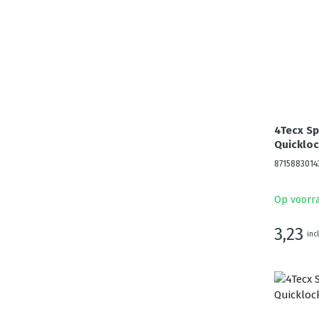
4Tecx S
Quickloc
8715883014
Op voorr
3,23
inc