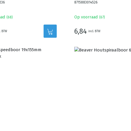
236
8715883014526
aad
Op voorraad
(
68
)
(
67
)
6,84
l. BTW
incl. BTW