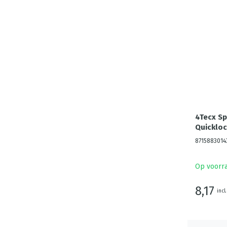
4Tecx S
Quickloc
8715883014
Op voorr
8,17
incl