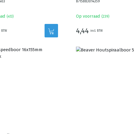
403
8715883014359
aad
Op voorraad
(
413
)
(
239
)
4,44
. BTW
incl. BTW