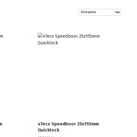
m
4Tecx Speedboor 25x155mm
Quicklock