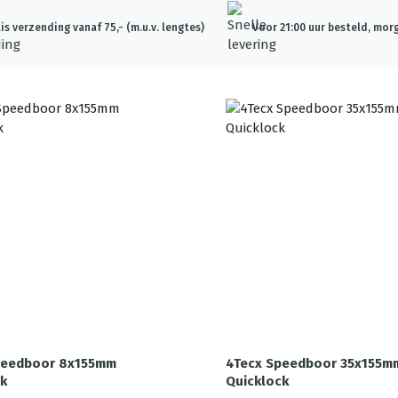
is verzending vanaf 75,- (m.u.v. lengtes)
Voor 21:00 uur besteld, morg
peedboor 8x155mm
4Tecx Speedboor 35x155m
k
Quicklock