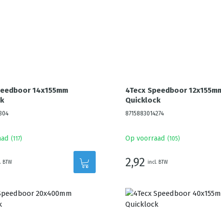
peedboor 14x155mm
4Tecx Speedboor 12x155m
k
Quicklock
304
8715883014274
aad
Op voorraad
(
117
)
(
105
)
2,92
l. BTW
incl. BTW