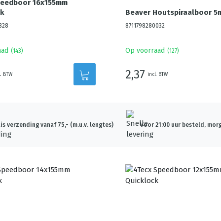
peedboor 16x155mm
k
Beaver Houtspiraalboor 
328
8711798280032
aad
Op voorraad
(
143
)
(
127
)
2,37
l. BTW
incl. BTW
is verzending vanaf 75,- (m.u.v. lengtes)
Voor 21:00 uur besteld, morg