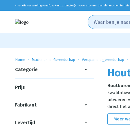
Gratis verzending vanaf 75,- (m.u.v. lengtes)
Voor 21:00 uur besteld, morgen in huis
✓
✓
Home
Machines en Gereedschap
Verspanend gereedschap
Categorie
−
Hou
Houtbore
Prijs
−
kwalitatiev
uitvoeren v
Fabrikant
+
direct het 
Meer w
Levertijd
+