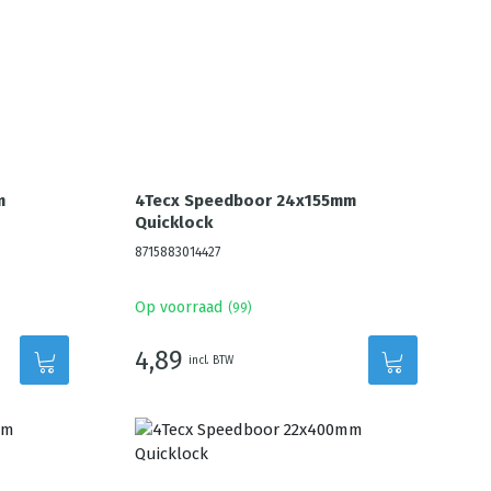
m
4Tecx Speedboor 24x155mm
Quicklock
8715883014427
Op voorraad
(
99
)
4,89
incl. BTW