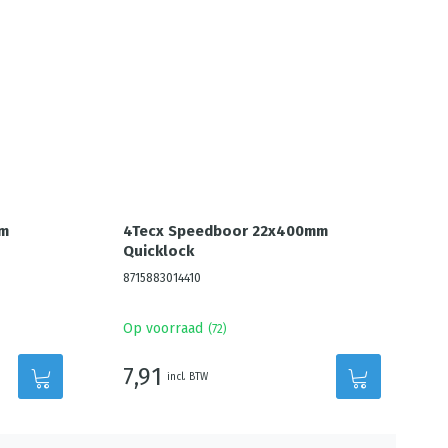
mm
4Tecx Speedboor 22x400mm
Quicklock
8715883014410
Op voorraad
(
72
)
7,91
incl. BTW