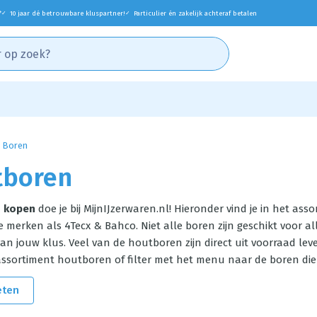
*
10 jaar dé betrouwbare kluspartner!
Particulier én zakelijk achteraf betalen
✓
✓
Boren
tboren
n kopen
doe je bij MijnIJzerwaren.nl! Hieronder vind je in het a
e merken als 4Tecx & Bahco. Niet alle boren zijn geschikt voor all
an jouw klus. Veel van de houtboren zijn direct uit voorraad lev
assortiment houtboren of filter met het menu naar de boren die 
eten