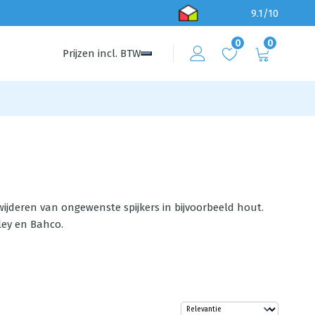
9.1/10
0
0
Prijzen
incl.
BTW
rwijderen van ongewenste spijkers in bijvoorbeeld hout.
nley en Bahco.