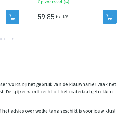
Op voorraad
(
14
)
59,85
incl. BTW
nde
››
chter wordt bij het gebruik van de klauwhamer vaak het
ast. De spijker wordt recht uit het materiaal getrokken
het advies over welke tang geschikt is voor jouw klus!