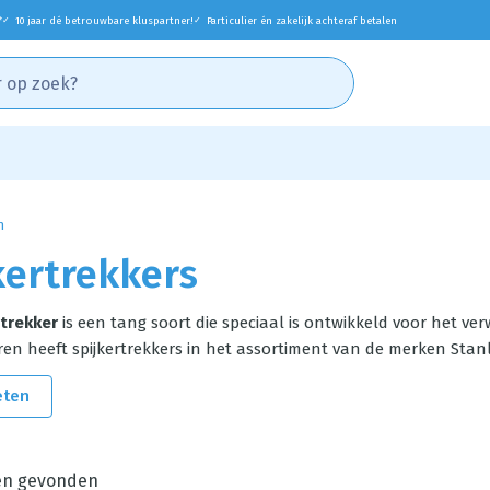
*
10 jaar dé betrouwbare kluspartner!
Particulier én zakelijk achteraf betalen
✓
✓
n
kertrekkers
rtrekker
is een tang soort die speciaal is ontwikkeld voor het ve
ren heeft spijkertrekkers in het assortiment van de merken Sta
eten
en gevonden