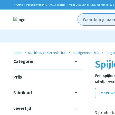
Gratis verzending vanaf 75,- (m.u.v. lengtes)
Voor 21:00 uur besteld, morgen in huis
✓
✓
Home
Machines en Gereedschap
Handgereedschap
Tange
Categorie
−
Spij
Een
spijke
Prijs
−
Mijnijzerwa
Fabrikant
+
Meer w
Levertijd
+
3
product