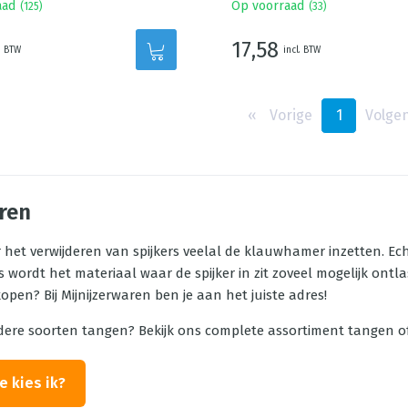
aad
Op voorraad
(
125
)
(
33
)
17,58
. BTW
incl. BTW
‹‹
Vorige
1
Volge
aren
r het verwijderen van spijkers veelal de klauwhamer inzetten. E
s wordt het materiaal waar de spijker in zit zoveel mogelijk ontl
 kopen? Bij Mijnijzerwaren ben je aan het juiste adres!
dere soorten tangen? Bekijk ons complete assortiment tangen of 
e kies ik?