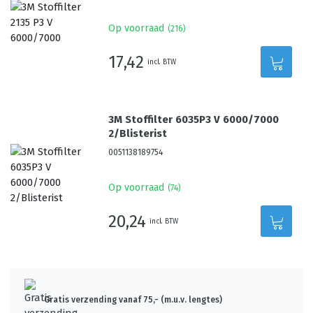
Op voorraad
(
216
)
17,42
incl. BTW
3M Stoffilter 6035P3 V 6000/7000
2/Blisterist
0051138189754
Op voorraad
(
74
)
20,24
incl. BTW
Gratis verzending vanaf 75,- (m.u.v. lengtes)