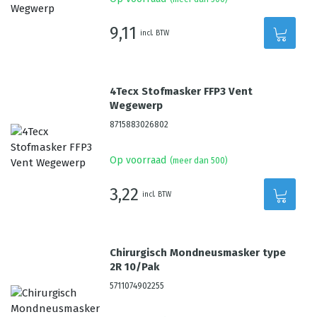
9,11
incl. BTW
4Tecx Stofmasker FFP3 Vent
Wegewerp
8715883026802
Op voorraad
(meer dan 500)
3,22
incl. BTW
Chirurgisch Mondneusmasker type
2R 10/Pak
5711074902255