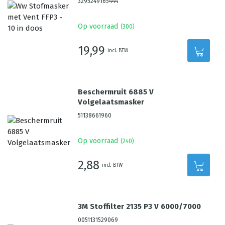
3295249165444
Op voorraad
(
300
)
19,99
incl. BTW
Beschermruit 6885 V
Volgelaatsmasker
51138661960
Op voorraad
(
240
)
2,88
incl. BTW
3M Stoffilter 2135 P3 V 6000/7000
0051131529069