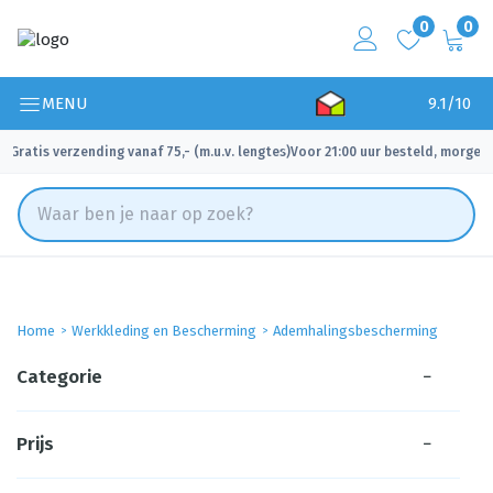
0
0
MENU
9.1/10
Gratis verzending vanaf 75,- (m.u.v. lengtes)
Voor 21:00 uur besteld, morgen 
✓
✓
Home
Werkkleding en Bescherming
Ademhalingsbescherming
Categorie
−
Prijs
−