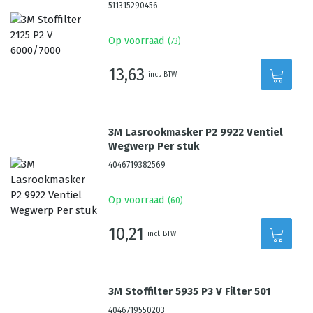
511315290456
Op voorraad
(
73
)
13,63
incl. BTW
3M Lasrookmasker P2 9922 Ventiel
Wegwerp Per stuk
4046719382569
Op voorraad
(
60
)
10,21
incl. BTW
3M Stoffilter 5935 P3 V Filter 501
4046719550203