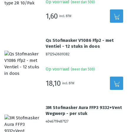
Op voorraad
(meer dan 500)
1,60
incl. BTW
Qs Stofmasker V1086 Ffp2 - met
Ventiel - 12 stuks in doos
8712543609382
Op voorraad
(meer dan 500)
18,10
incl. BTW
3M Stofmasker Aura FFP3 9332+Vent
Wegwerp - per stuk
4046719487127