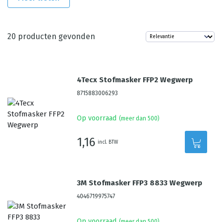
20
producten gevonden
4Tecx Stofmasker FFP2 Wegwerp
8715883006293
Op voorraad
(meer dan 500)
1,16
incl. BTW
3M Stofmasker FFP3 8833 Wegwerp
4046719975747
Op voorraad
(meer dan 500)