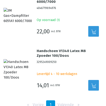
6000/7000
4046719694976
Op voorraad
(
1
)
22,00
incl. BTW
Handschoen V1340 Latex M8
Zpoeder 100/Doos
3295249009250
Levertijd 4 - 10 werkdagen
14,01
incl. BTW
‹‹
Vorige
1
Volgende
››