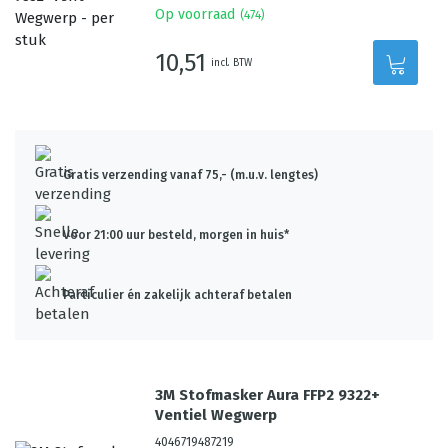
Op voorraad
(
474
)
10,51
incl. BTW
Gratis verzending vanaf 75,- (m.u.v. lengtes)
Voor 21:00 uur besteld, morgen in huis*
Particulier én zakelijk achteraf betalen
3M Stofmasker Aura FFP2 9322+
Ventiel Wegwerp
4046719487219