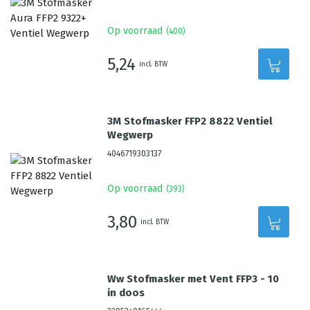
Op voorraad
(
400
)
5,24
incl. BTW
3M Stofmasker FFP2 8822 Ventiel
Wegwerp
4046719303137
Op voorraad
(
393
)
3,80
incl. BTW
Ww Stofmasker met Vent FFP3 - 10
in doos