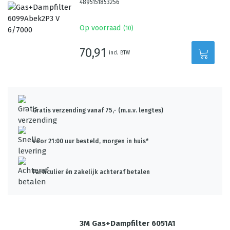
4895151853256
Op voorraad
(
10
)
70,91
incl. BTW
Gratis verzending vanaf 75,- (m.u.v. lengtes)
Voor 21:00 uur besteld, morgen in huis*
Particulier én zakelijk achteraf betalen
3M Gas+Dampfilter 6051A1