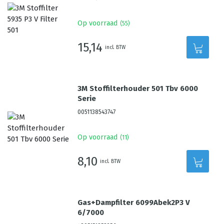
Op voorraad
(
55
)
15,14
incl. BTW
3M Stoffilterhouder 501 Tbv 6000
Serie
0051138543747
Op voorraad
(
11
)
8,10
incl. BTW
Gas+Dampfilter 6099Abek2P3 V
6/7000