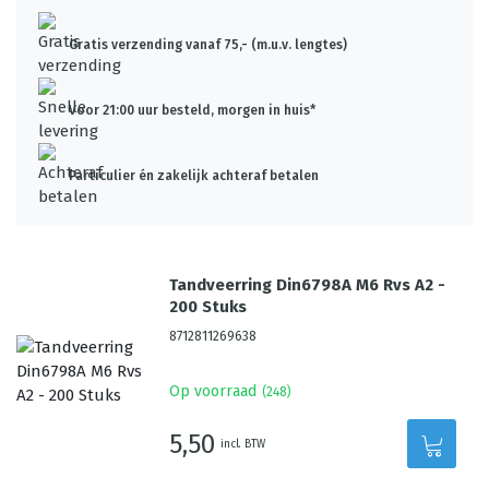
Gratis verzending vanaf 75,- (m.u.v. lengtes)
Voor 21:00 uur besteld, morgen in huis*
Particulier én zakelijk achteraf betalen
Tandveerring Din6798A M6 Rvs A2 -
200 Stuks
8712811269638
Op voorraad
(
248
)
5,50
incl. BTW