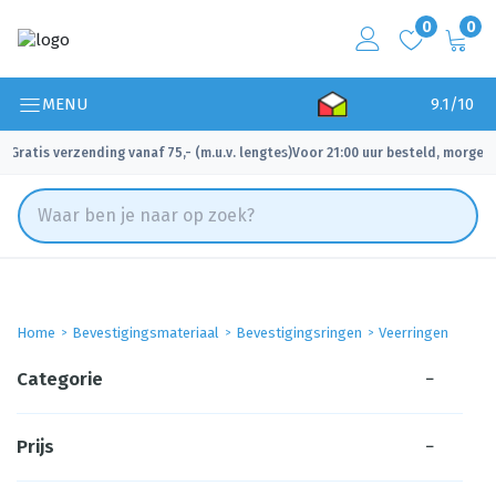
0
0
MENU
9.1/10
Gratis verzending vanaf 75,- (m.u.v. lengtes)
Voor 21:00 uur besteld, morgen 
✓
✓
Home
Bevestigingsmateriaal
Bevestigingsringen
Veerringen
Categorie
−
Prijs
−