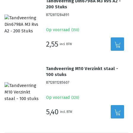
Tandveerring Din6798A M3 Rvs A2 -
200 Stuks
8712811284891
Op voorraad
(
350
)
2,55
incl. BTW
Tandveerring M10 Verzinkt staal -
100 stuks
8712811285607
Op voorraad
(
320
)
5,40
incl. BTW