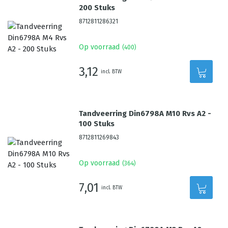
200 Stuks
8712811286321
Op voorraad
(
400
)
3,12
incl. BTW
Tandveerring Din6798A M10 Rvs A2 -
100 Stuks
8712811269843
Op voorraad
(
364
)
7,01
incl. BTW