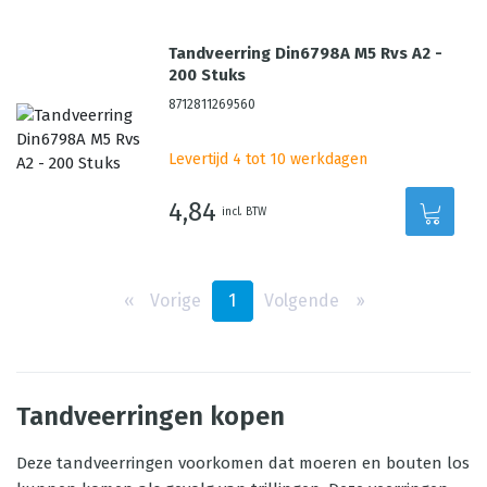
Tandveerring Din6798A M5 Rvs A2 -
200 Stuks
8712811269560
Levertijd 4 tot 10 werkdagen
4,84
incl. BTW
‹‹
Vorige
1
Volgende
››
Tandveerringen kopen
Deze tandveerringen voorkomen dat moeren en bouten los