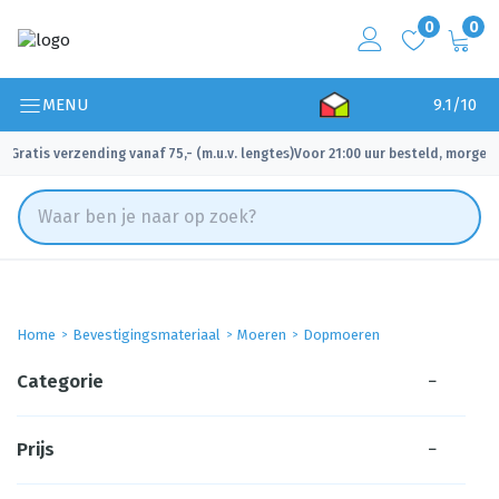
0
0
MENU
9.1/10
Gratis verzending vanaf 75,- (m.u.v. lengtes)
Voor 21:00 uur besteld, morgen 
✓
✓
Home
Bevestigingsmateriaal
Moeren
Dopmoeren
Categorie
−
Prijs
−