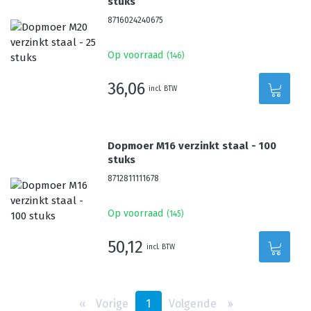
stuks
8716024240675
Op voorraad
(
146
)
36,06
incl. BTW
Dopmoer M16 verzinkt staal - 100
stuks
8712811111678
Op voorraad
(
145
)
50,12
incl. BTW
‹‹
Vorige
1
Volgende
››