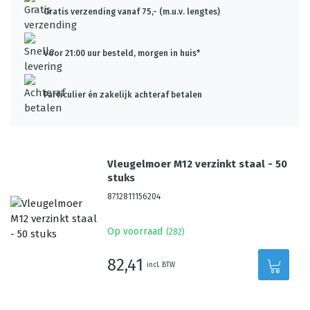
Gratis verzending vanaf 75,- (m.u.v. lengtes)
Voor 21:00 uur besteld, morgen in huis*
Particulier én zakelijk achteraf betalen
Vleugelmoer M12 verzinkt staal - 50
stuks
8712811156204
Op voorraad
(
282
)
82,41
incl. BTW