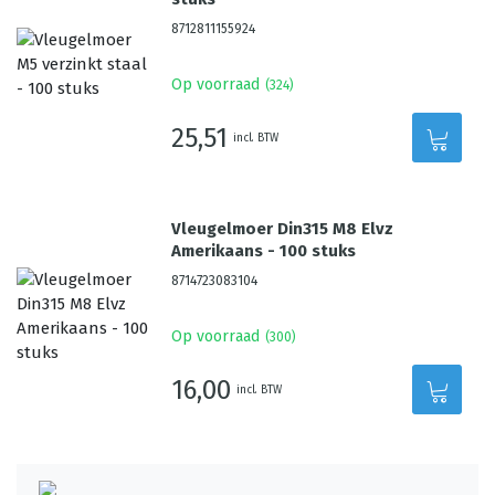
8712811155924
Op voorraad
(
324
)
25,51
incl. BTW
Vleugelmoer Din315 M8 Elvz
Amerikaans - 100 stuks
8714723083104
Op voorraad
(
300
)
16,00
incl. BTW