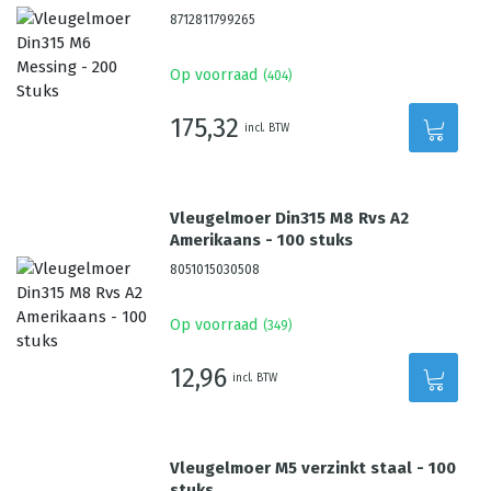
8712811799265
Op voorraad
(
404
)
175,32
incl. BTW
Vleugelmoer Din315 M8 Rvs A2
Amerikaans - 100 stuks
8051015030508
Op voorraad
(
349
)
12,96
incl. BTW
Vleugelmoer M5 verzinkt staal - 100
stuks