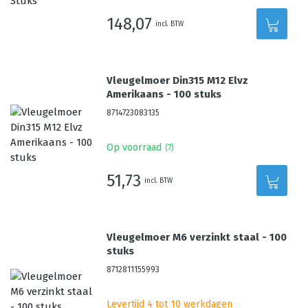
148,07
incl. BTW
Vleugelmoer Din315 M12 Elvz
Amerikaans - 100 stuks
8714723083135
Op voorraad
(
7
)
51,73
incl. BTW
Vleugelmoer M6 verzinkt staal - 100
stuks
8712811155993
Levertijd 4 tot 10 werkdagen