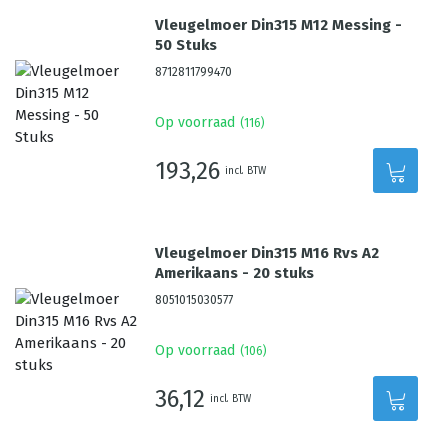
Vleugelmoer Din315 M12 Messing -
50 Stuks
8712811799470
Op voorraad
(
116
)
193,26
incl. BTW
Vleugelmoer Din315 M16 Rvs A2
Amerikaans - 20 stuks
8051015030577
Op voorraad
(
106
)
36,12
incl. BTW