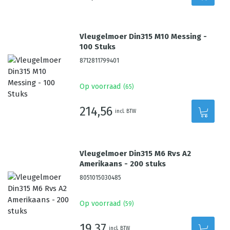
Vleugelmoer Din315 M10 Messing -
100 Stuks
8712811799401
Op voorraad
(
65
)
214,56
incl. BTW
Vleugelmoer Din315 M6 Rvs A2
Amerikaans - 200 stuks
8051015030485
Op voorraad
(
59
)
19,37
incl. BTW