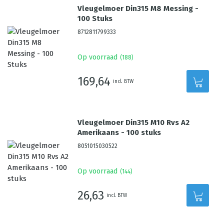
Vleugelmoer Din315 M8 Messing -
100 Stuks
8712811799333
Op voorraad
(
188
)
169,64
incl. BTW
Vleugelmoer Din315 M10 Rvs A2
Amerikaans - 100 stuks
8051015030522
Op voorraad
(
144
)
26,63
incl. BTW