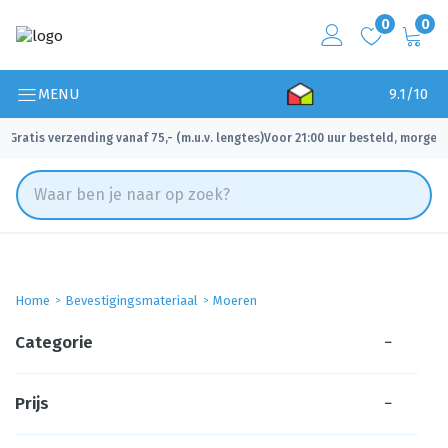
0
0
MENU
9.1/10
Gratis verzending vanaf 75,- (m.u.v. lengtes)
Voor 21:00 uur besteld, morgen 
✓
✓
Home
Bevestigingsmateriaal
Moeren
Categorie
−
Prijs
−