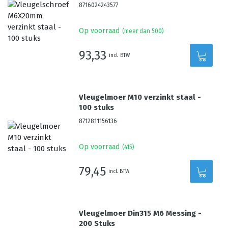
8716024243577
Op voorraad
(meer dan 500)
93,33
incl. BTW
Vleugelmoer M10 verzinkt staal -
100 stuks
8712811156136
Op voorraad
(
415
)
79,45
incl. BTW
Vleugelmoer Din315 M6 Messing -
200 Stuks