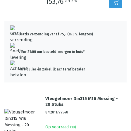
153,76
incl. BTW
Gratis verzending vanaf 75,- (m.u.v. lengtes)
Voor 21:00 uur besteld, morgen in huis*
Particulier én zakelijk achteraf betalen
Vleugelmoer Din315 M16 Messing -
20 Stuks
8712811799548
Op voorraad
(
10
)