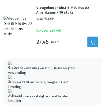
Vleugelmoer Din315 M20 Rvs A2
Amerikaans - 10 stuks
4043377027634
Op voorraad
(
93
)
27,45
incl. BTW
Gratis verzending vanaf 75,- (m.u.v. lengtes)
Voor 21:00 uur besteld, morgen in huis*
Particulier én zakelijk achteraf betalen