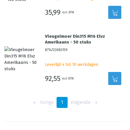
35,99
incl. BTW
Vleugelmoer Din315 M16 Elvz
Amerikaans - 50 stuks
8714723083159
Levertijd 4 tot 10 werkdagen
92,55
incl. BTW
‹‹
Vorige
1
Volgende
››