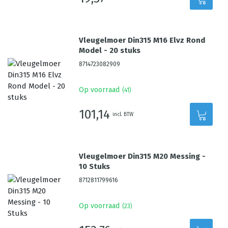
Vleugelmoer Din315 M16 Elvz Rond
Model - 20 stuks
8714723082909
Op voorraad
(
41
)
101,14
incl. BTW
Vleugelmoer Din315 M20 Messing -
10 Stuks
8712811799616
Op voorraad
(
23
)