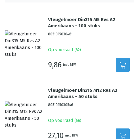
Vleugelmoer Din315 M5 Rvs A2
Amerikaans - 100 stuks
8051015030461
Op voorraad
(
82
)
9,86
incl. BTW
Vleugelmoer Din315 M12 Rvs A2
Amerikaans - 50 stuks
8051015030546
Op voorraad
(
66
)
27,10
incl. BTW