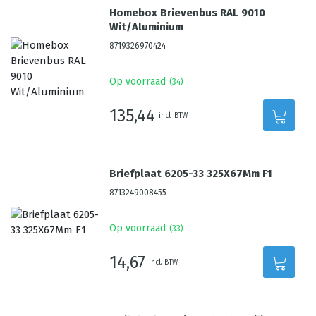
Homebox Brievenbus RAL 9010
Wit/Aluminium
8719326970424
Op voorraad
(
34
)
135,44
incl. BTW
Briefplaat 6205-33 325X67Mm F1
8713249008455
Op voorraad
(
33
)
14,67
incl. BTW