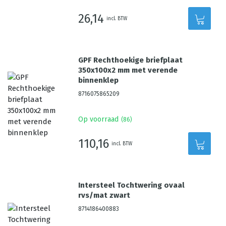
26,14
incl. BTW
GPF Rechthoekige briefplaat
350x100x2 mm met verende
binnenklep
8716075865209
Op voorraad
(
86
)
110,16
incl. BTW
Intersteel Tochtwering ovaal
rvs/mat zwart
8714186400883