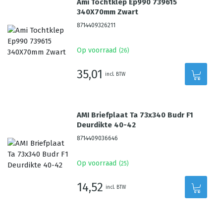
Ami Tochtklep Ep990 739615
340X70mm Zwart
8714409326211
Op voorraad
(
26
)
35,01
incl. BTW
AMI Briefplaat Ta 73x340 Budr F1
Deurdikte 40-42
8714409036646
Op voorraad
(
25
)
14,52
incl. BTW