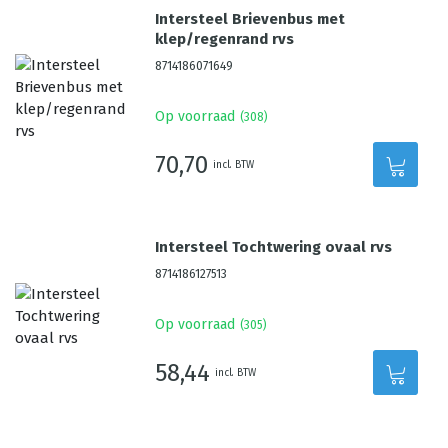
Intersteel Brievenbus met
klep/regenrand rvs
8714186071649
Op voorraad
(
308
)
70,70
incl. BTW
Intersteel Tochtwering ovaal rvs
8714186127513
Op voorraad
(
305
)
58,44
incl. BTW