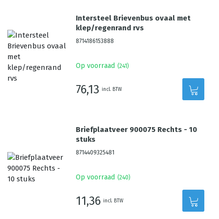
Intersteel Brievenbus ovaal met
klep/regenrand rvs
8714186153888
Op voorraad
(
241
)
76,13
incl. BTW
Briefplaatveer 900075 Rechts - 10
stuks
8714409325481
Op voorraad
(
240
)
11,36
incl. BTW