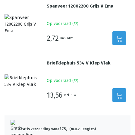
Spanveer 12002200 Grijs V Ema
Op voorraad
(
22
)
2,72
incl. BTW
Briefklephuis 534 V Klep Vlak
Op voorraad
(
22
)
13,56
incl. BTW
Gratis verzending vanaf 75,- (m.u.v. lengtes)