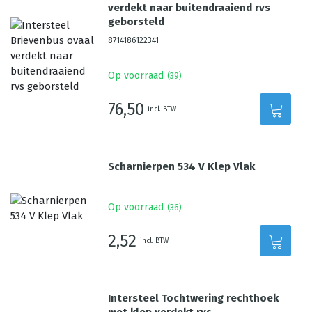
verdekt naar buitendraaiend rvs
geborsteld
8714186122341
Op voorraad
(
39
)
76,50
incl. BTW
Scharnierpen 534 V Klep Vlak
Op voorraad
(
36
)
2,52
incl. BTW
Intersteel Tochtwering rechthoek