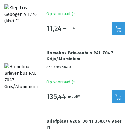
Op voorraad
(
19
)
11,24
incl. BTW
Homebox Brievenbus RAL 7047
Grijs/Aluminium
8719326970400
Op voorraad
(
18
)
135,44
incl. BTW
Briefplaat 6206-00-11 350X74 Veer
F1