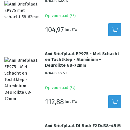
8714409246502
Op voorraad
(
56
)
104,97
incl. BTW
Ami Briefplaat EP975 - Met Schacht
en Tochtklep - Aluminium -
Deurdikte 68-72mm
8714409272723
Op voorraad
(
54
)
112,88
incl. BTW
Ami Briefplaat Dl Budr F2 Dd38-45 M