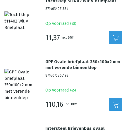
Tochtklep 511402 Wit V Briefplaat
8714634051384
Op voorraad
(
48
)
11,37
incl. BTW
GPF Ovale briefplaat 350x100x2 mm
met verende binnenklep
8716075865193
Op voorraad
(
45
)
110,16
incl. BTW
Intersteel Brievenbus ovaal