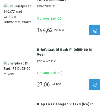
280x45mm zwart
8716075873181
Op voorraad
(
20
)
144,62
incl. BTW
Briefplaat Dl Budr F1 Dd55-60 M
Veer
8714409266494
Op voorraad
(
20
)
27,06
incl. BTW
Klep Los Gebogen V 1770 (Nw) F1