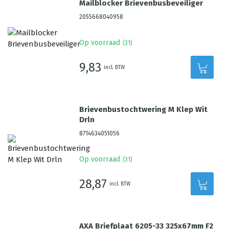
Mailblocker Brievenbusbeveiliger
2055668040958
Op voorraad
(
31
)
9,83
incl. BTW
Brievenbustochtwering M Klep Wit
Drln
8714634051056
Op voorraad
(
31
)
28,87
incl. BTW
AXA Briefplaat 6205-33 325x67mm F2