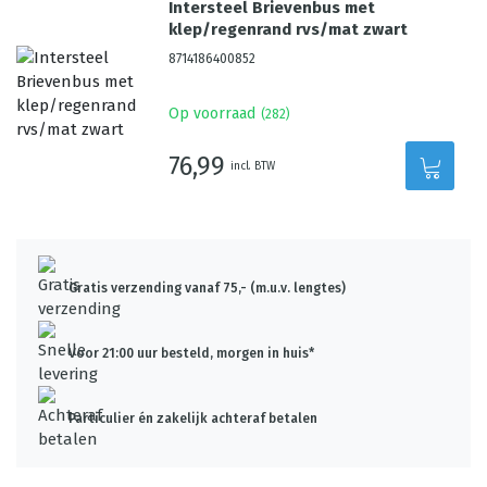
Intersteel Brievenbus met
klep/regenrand rvs/mat zwart
8714186400852
Op voorraad
(
282
)
76,99
incl. BTW
Gratis verzending vanaf 75,- (m.u.v. lengtes)
Voor 21:00 uur besteld, morgen in huis*
Particulier én zakelijk achteraf betalen