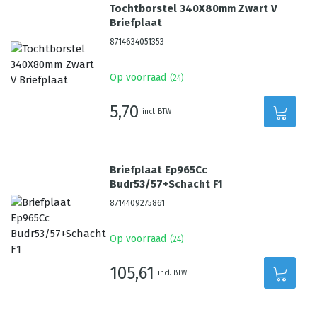
Tochtborstel 340X80mm Zwart V
Briefplaat
8714634051353
Op voorraad
(
24
)
5,70
incl. BTW
Briefplaat Ep965Cc
Budr53/57+Schacht F1
8714409275861
Op voorraad
(
24
)
105,61
incl. BTW