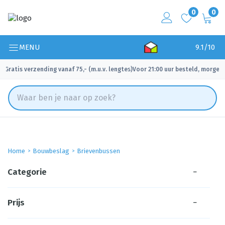
0
0
MENU
9.1/10
Gratis verzending vanaf 75,- (m.u.v. lengtes)
Voor 21:00 uur besteld, morgen 
✓
✓
Home
Bouwbeslag
Brievenbussen
Categorie
−
Prijs
−