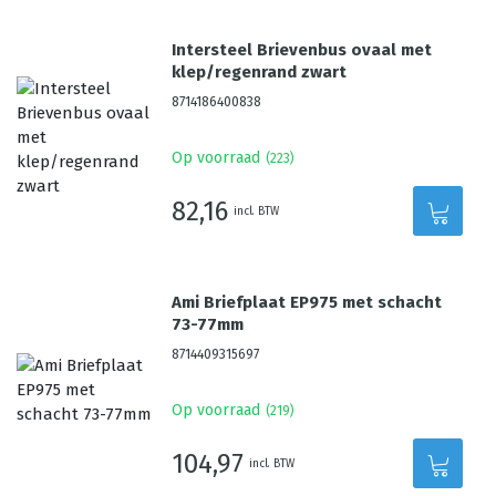
Intersteel Brievenbus ovaal met
klep/regenrand zwart
8714186400838
Op voorraad
(
223
)
82,16
incl. BTW
Ami Briefplaat EP975 met schacht
73-77mm
8714409315697
Op voorraad
(
219
)
104,97
incl. BTW