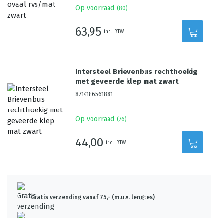
Op voorraad
(
80
)
63,95
incl. BTW
Intersteel Brievenbus rechthoekig
met geveerde klep mat zwart
8714186561881
Op voorraad
(
76
)
44,00
incl. BTW
Gratis verzending vanaf 75,- (m.u.v. lengtes)