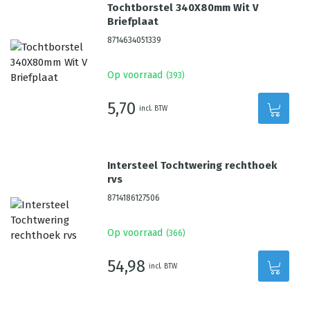
Tochtborstel 340X80mm Wit V
Briefplaat
8714634051339
Op voorraad
(
393
)
5,70
incl. BTW
Intersteel Tochtwering rechthoek
rvs
8714186127506
Op voorraad
(
366
)
54,98
incl. BTW