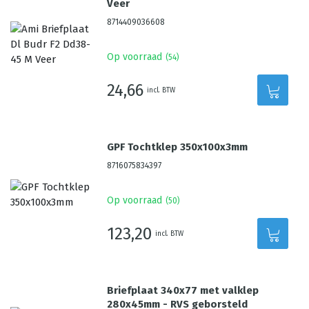
Veer
8714409036608
Op voorraad
(
54
)
24,66
incl. BTW
GPF Tochtklep 350x100x3mm
8716075834397
Op voorraad
(
50
)
123,20
incl. BTW
Briefplaat 340x77 met valklep
280x45mm - RVS geborsteld