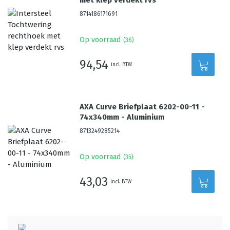
met klep verdekt rvs
8714186171691
Op voorraad
(
36
)
94,54
incl. BTW
AXA Curve Briefplaat 6202-00-11 -
74x340mm - Aluminium
8713249285214
Op voorraad
(
35
)
43,03
incl. BTW