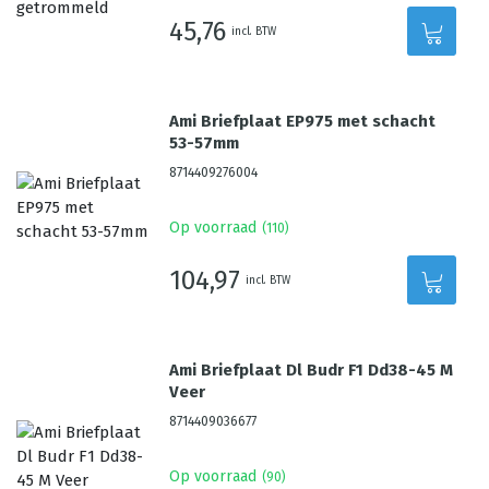
45,76
incl. BTW
Ami Briefplaat EP975 met schacht
53-57mm
8714409276004
Op voorraad
(
110
)
104,97
incl. BTW
Ami Briefplaat Dl Budr F1 Dd38-45 M
Veer
8714409036677
Op voorraad
(
90
)