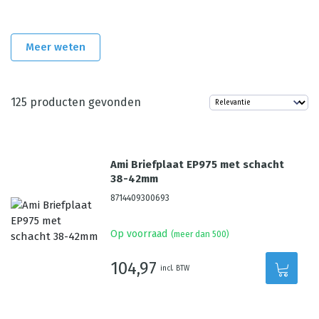
Meer weten
125
producten gevonden
Ami Briefplaat EP975 met schacht
38-42mm
8714409300693
Op voorraad
(meer dan 500)
104,97
incl. BTW