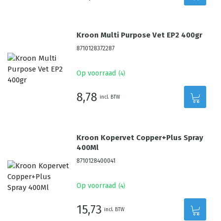
Kroon Multi Purpose Vet EP2 400gr
8710128372287
Op voorraad
(
4
)
8,78
incl. BTW
Kroon Kopervet Copper+Plus Spray
400Ml
8710128400041
Op voorraad
(
4
)
15,73
incl. BTW