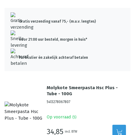
Gratis verzending vanaf 75,- (m.u.v. lengtes)
Voor 21:00 uur besteld, morgen in huis*
Particulier én zakelijk achteraf betalen
Molykote Smeerpasta Hsc Plus -
Tube - 100G
5413278067807
Op voorraad
(
5
)
34,85
incl. BTW