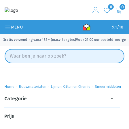
0
0
MENU
9.1/10
Gratis verzending vanaf 75,- (m.u.v. lengtes)
Voor 21:00 uur besteld, morgen 
✓
✓
Home
Bouwmaterialen
Lijmen Kitten en Chemie
Smeermiddelen
Categorie
−
Prijs
−