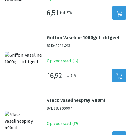
6,51
incl. BTW
Griffon Vaseline 1000gr Lichtgeel
8710439914213
Op voorraad
(
87
)
16,92
incl. BTW
4Tecx Vaselinespray 400ml
8715883900997
Op voorraad
(
37
)