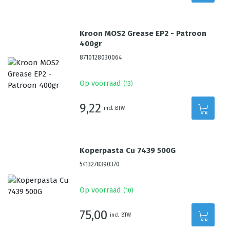
Kroon MOS2 Grease EP2 - Patroon
400gr
8710128030064
Op voorraad
(
13
)
9,22
incl. BTW
Koperpasta Cu 7439 500G
5413278390370
Op voorraad
(
10
)
75,00
incl. BTW