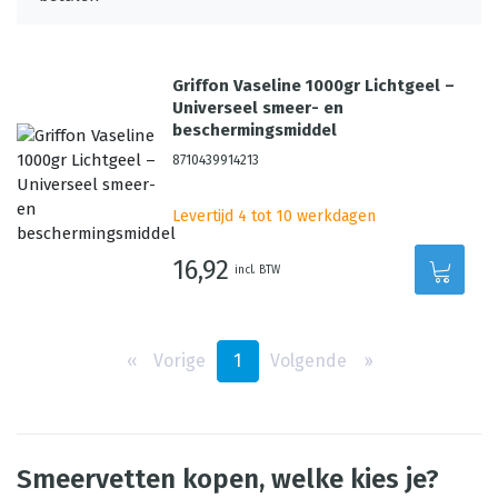
Griffon Vaseline 1000gr Lichtgeel –
Universeel smeer- en
beschermingsmiddel
8710439914213
Levertijd 4 tot 10 werkdagen
16,92
incl. BTW
‹‹
Vorige
1
Volgende
››
Smeervetten kopen, welke kies je?