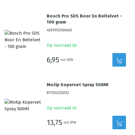
Bosch Pro SDS Boor En Beitelvet -
100 gram
4059952560465
Op voorraad
(
8
)
6,95
incl. BTW
Motip Kopervet Spray 500Ml
8711347226122
Op voorraad
(
6
)
13,75
incl. BTW