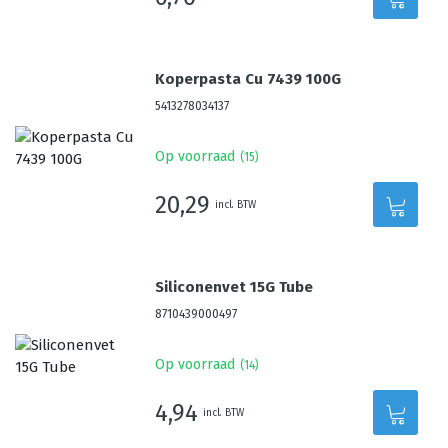
Koperpasta Cu 7439 100G
5413278034137
Op voorraad
(
15
)
20,29
incl. BTW
Siliconenvet 15G Tube
8710439000497
Op voorraad
(
14
)
4,94
incl. BTW