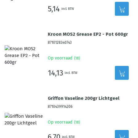
5,14
incl. BTW
Kroon MOS2 Grease EP2 - Pot 600gr
8710128340743
Op voorraad
(
18
)
14,13
incl. BTW
Griffon Vaseline 200gr Lichtgeel
8710439914206
Op voorraad
(
18
)
6,70
incl. BTW