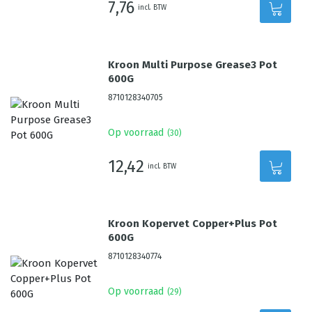
7,76
incl. BTW
Kroon Multi Purpose Grease3 Pot
600G
8710128340705
Op voorraad
(
30
)
12,42
incl. BTW
Kroon Kopervet Copper+Plus Pot
600G
8710128340774
Op voorraad
(
29
)