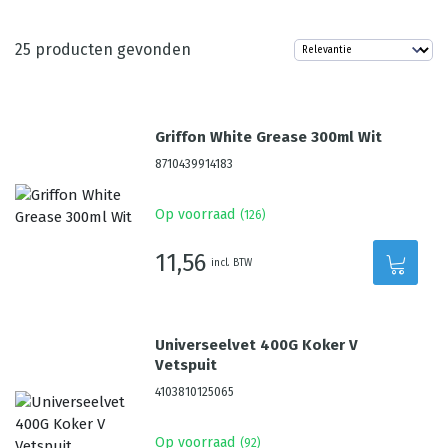
25
producten gevonden
Griffon White Grease 300ml Wit
8710439914183
Op voorraad
(
126
)
11,56
incl. BTW
Universeelvet 400G Koker V
Vetspuit
4103810125065
Op voorraad
(
92
)