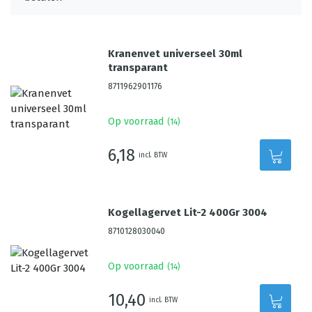
Kranenvet universeel 30ml
transparant
8711962901176
Op voorraad
(
14
)
6,18
incl. BTW
Kogellagervet Lit-2 400Gr 3004
8710128030040
Op voorraad
(
14
)
10,40
incl. BTW