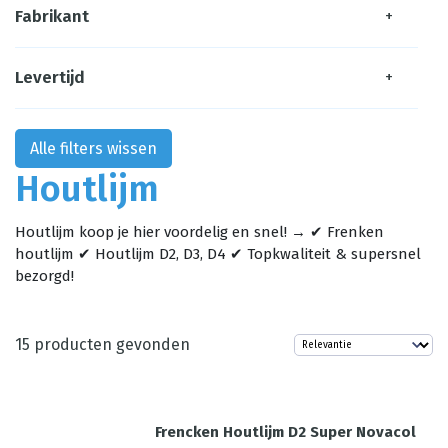
Fabrikant
+
Levertijd
+
Alle filters wissen
Houtlijm
Houtlijm koop je hier voordelig en snel! → ✔ Frenken
houtlijm ✔ Houtlijm D2, D3, D4 ✔ Topkwaliteit & supersnel
bezorgd!
15
producten gevonden
Frencken Houtlijm D2 Super Novacol