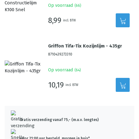
Op voorraad
(
66
)
8,99
incl. BTW
Griffon Tifa-Tix Kozijnlijm - 435gr
8710439273310
Op voorraad
(
64
)
10,19
incl. BTW
Gratis verzending vanaf 75,- (m.u.v. lengtes)
Voor 21:00 uur besteld, morgen in huis*