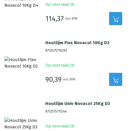
Op voorraad
(
9
)
114,37
incl. BTW
Houtlijm Flex Novacol 10Kg D2
8712575710261
Op voorraad
(
9
)
90,39
incl. BTW
Houtlijm Univ Novacol 25Kg D3
8712575711244
Op voorraad
(
8
)