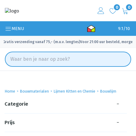
0
0
MENU
9.1/10
Gratis verzending vanaf 75,- (m.u.v. lengtes)
Voor 21:00 uur besteld, morgen 
✓
✓
Home
Bouwmaterialen
Lijmen Kitten en Chemie
Bouwlijm
Categorie
−
Prijs
−