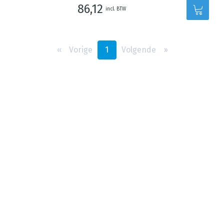
86,12
incl. BTW
‹‹
Vorige
1
Volgende
››