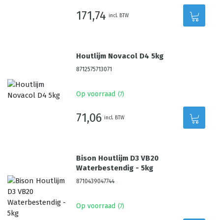
171,74
incl. BTW
Houtlijm Novacol D4 5kg
8712575713071
Op voorraad
(
7
)
71,06
incl. BTW
Bison Houtlijm D3 VB20
Waterbestendig - 5kg
8710439047744
Op voorraad
(
7
)