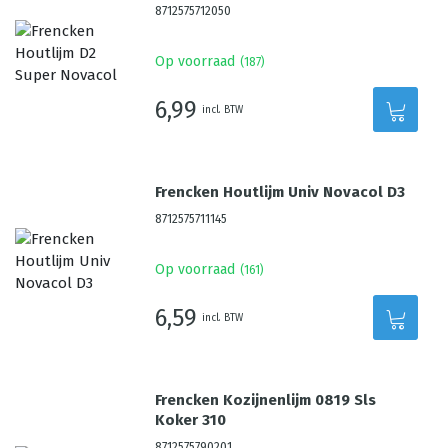
8712575712050
Op voorraad
(
187
)
6,99
incl. BTW
Frencken Houtlijm Univ Novacol D3
8712575711145
Op voorraad
(
161
)
6,59
incl. BTW
Frencken Kozijnenlijm 0819 Sls
Koker 310
8712575790201