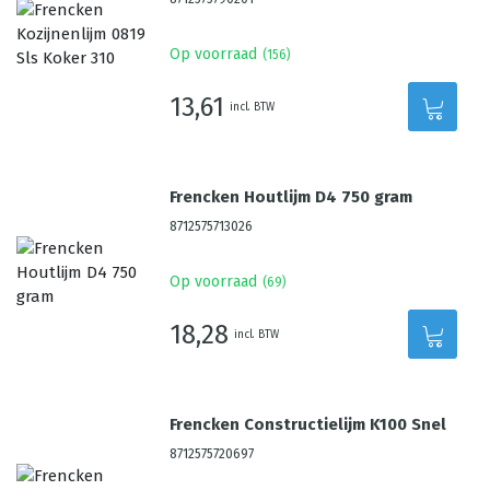
Op voorraad
(
156
)
13,61
incl. BTW
Frencken Houtlijm D4 750 gram
8712575713026
Op voorraad
(
69
)
18,28
incl. BTW
Frencken Constructielijm K100 Snel
8712575720697