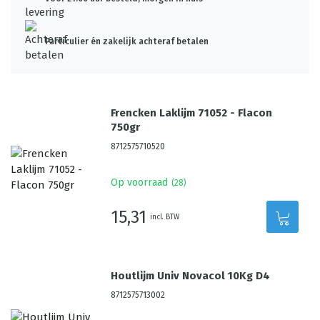
Particulier én zakelijk achteraf betalen
Frencken Laklijm 71052 - Flacon
750gr
8712575710520
Op voorraad
(
28
)
15,31
incl. BTW
Houtlijm Univ Novacol 10Kg D4
8712575713002