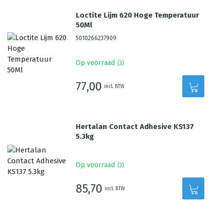
Loctite Lijm 620 Hoge Temperatuur
50Ml
5010266237909
Op voorraad
(
3
)
77,00
incl. BTW
Hertalan Contact Adhesive KS137
5.3kg
Op voorraad
(
3
)
85,70
incl. BTW