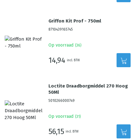
Griffon Kit Prof - 750ml
8710439165745
Op voorraad
(
36
)
14,94
incl. BTW
Loctite Draadborgmiddel 270 Hoog
50Ml
5010266000749
Op voorraad
(
31
)
56,15
incl. BTW