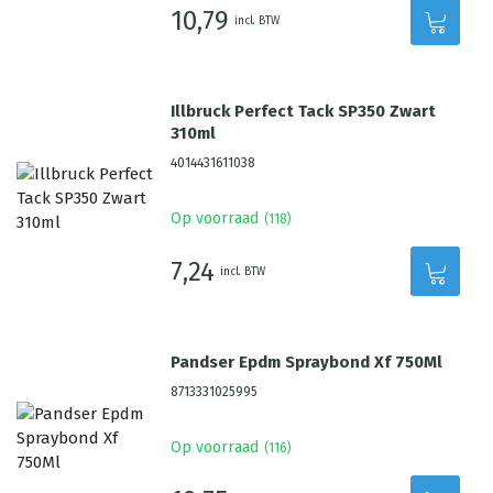
10,79
incl. BTW
Illbruck Perfect Tack SP350 Zwart
310ml
4014431611038
Op voorraad
(
118
)
7,24
incl. BTW
Pandser Epdm Spraybond Xf 750Ml
8713331025995
Op voorraad
(
116
)