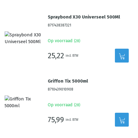
Spraybond X30 Universeel 500Ml
8717438387321
Op voorraad
(
28
)
25,22
incl. BTW
Griffon Tix 5000ml
8710439010908
Op voorraad
(
28
)
75,99
incl. BTW