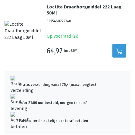
Loctite Draadborgmiddel 222 Laag
50Ml
3255460222340
Op voorraad
(
24
)
64,97
incl. BTW
Gratis verzending vanaf 75,- (m.u.v. lengtes)
Voor 21:00 uur besteld, morgen in huis*
Particulier én zakelijk achteraf betalen