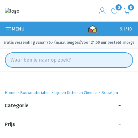
0
0
MENU
9.1/10
Gratis verzending vanaf 75,- (m.u.v. lengtes)
Voor 21:00 uur besteld, morgen 
✓
✓
Home
Bouwmaterialen
Lijmen Kitten en Chemie
Bouwlijm
Categorie
−
Prijs
−