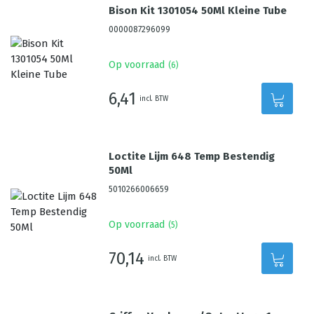
Bison Kit 1301054 50Ml Kleine Tube
0000087296099
Op voorraad
(
6
)
6,41
incl. BTW
Loctite Lijm 648 Temp Bestendig
50Ml
5010266006659
Op voorraad
(
5
)
70,14
incl. BTW