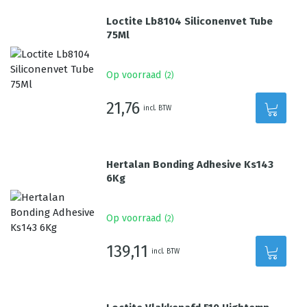
Loctite Lb8104 Siliconenvet Tube
75Ml
Op voorraad
(
2
)
21,76
incl. BTW
Hertalan Bonding Adhesive Ks143
6Kg
Op voorraad
(
2
)
139,11
incl. BTW