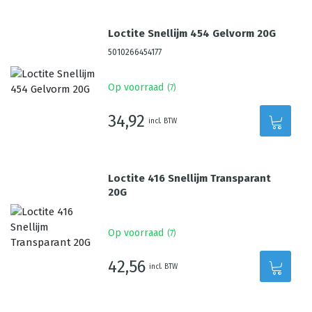
Loctite Snellijm 454 Gelvorm 20G
5010266454177
Op voorraad
(
7
)
34,92
incl. BTW
Loctite 416 Snellijm Transparant
20G
Op voorraad
(
7
)
42,56
incl. BTW