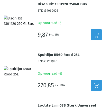
Bison Kit 1301120 250Ml Bus
8710439060026
Op voorraad
(
7
)
9,87
incl. BTW
Spuitlijm R560 Rood 25L
8710439113937
Op voorraad
(
6
)
270,85
incl. BTW
Loctite Lijm 638 Sterk Universeel