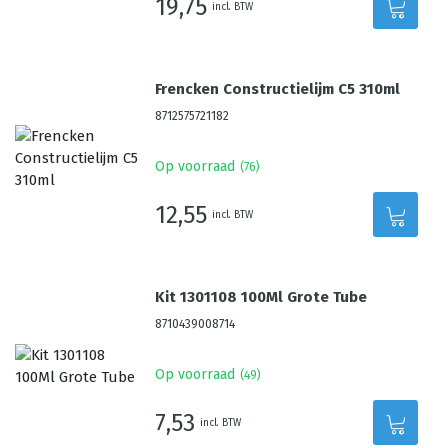
19,75
incl. BTW
Frencken Constructielijm C5 310ml
8712575721182
Op voorraad
(
76
)
12,55
incl. BTW
Kit 1301108 100Ml Grote Tube
8710439008714
Op voorraad
(
49
)
7,53
incl. BTW