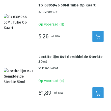
Tix 6305946 50Ml Tube Op Kaart
8710439060781
Op voorraad
(
12
)
5,26
incl. BTW
Loctite lijm 641 Gemiddelde Sterkte
50ml
5010266641461
Op voorraad
(
12
)
61,89
incl. BTW