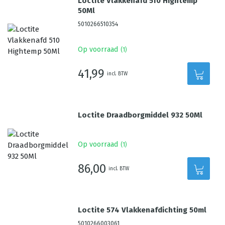
Loctite Vlakkenafd 510 Hightemp
50Ml
5010266510354
Op voorraad
(
1
)
41,99
incl. BTW
Loctite Draadborgmiddel 932 50Ml
Op voorraad
(
1
)
86,00
incl. BTW
Loctite 574 Vlakkenafdichting 50ml
5010266003061