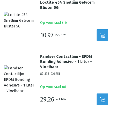
Loctite 454 Snellijm Gelvorm
Blister 5G
Op voorraad
(
11
)
10,97
incl. BTW
Pandser Contactlijm - EPDM
Bonding Adhesive - 1 Liter -
Vloeibaar
8713331026251
Op voorraad
(
8
)
29,26
incl. BTW