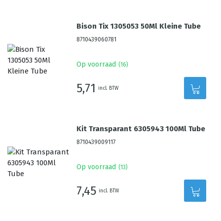
Bison Tix 1305053 50Ml Kleine Tube
8710439060781
Op voorraad
(
16
)
5,71
incl. BTW
Kit Transparant 6305943 100Ml Tube
8710439009117
Op voorraad
(
13
)
7,45
incl. BTW