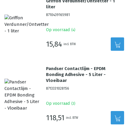
Griffon Verdunner/Ontvetter - 1
liter
8710439165981
Op voorraad
(
4
)
15,84
incl. BTW
Pandser Contactlijm - EPDM
Bonding Adhesive - 5 Liter -
Vloeibaar
8713331028156
Op voorraad
(
3
)
118,51
incl. BTW