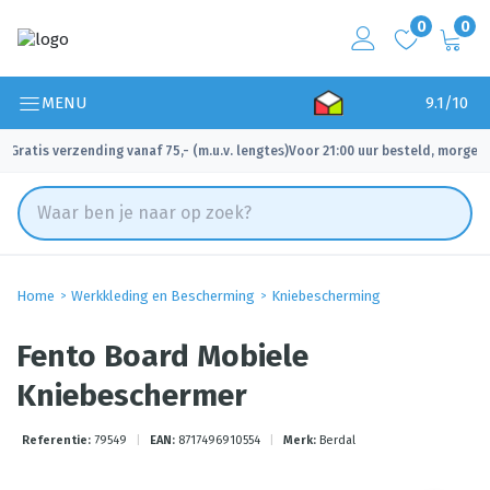
0
0
MENU
9.1/10
Gratis verzending vanaf 75,- (m.u.v. lengtes)
Voor 21:00 uur besteld, morgen 
✓
✓
Home
Werkkleding en Bescherming
Kniebescherming
Fento Board Mobiele
Kniebeschermer
Referentie:
79549
|
EAN:
8717496910554
|
Merk:
Berdal