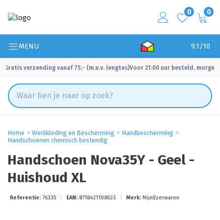
0
0
MENU
9.1/10
Gratis verzending vanaf 75,- (m.u.v. lengtes)
Voor 21:00 uur besteld, morgen 
✓
✓
Home
Werkkleding en Bescherming
Handbescherming
Handschoenen chemisch bestendig
Handschoen Nova35Y - Geel -
Huishoud XL
Referentie:
76335
|
EAN:
8718421108633
|
Merk:
MijnIJzerwaren