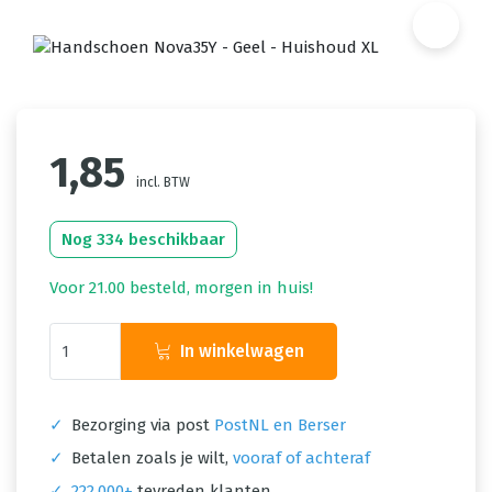
1,85
incl. BTW
Nog 334 beschikbaar
Voor 21.00 besteld, morgen in huis!
In winkelwagen
✓
Bezorging via post
PostNL en Berser
✓
Betalen zoals je wilt,
vooraf of achteraf
✓
222.000+
tevreden klanten