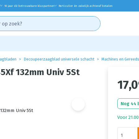
*
10 jaar dé betrouwbare kluspartner!
Particulier én zakelijk achteraf betalen
✓
✓
agbladen
Decoupeerzaagblad universele schacht
Machines en Gereed
5Xf 132mm Univ 5St
17,
Nog 44 
Voor 21.00