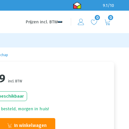
9.1/10
0
0
Prijzen
incl.
BTW
schap
09
incl. BTW
beschikbaar
 besteld, morgen in huis!
In winkelwagen