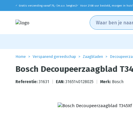
Gratis verzending vanaf 75,- (m.u.v. lengtes)
Voor 21:00 uur besteld, morgen in huis
✓
✓
Home
Verspanend gereedschap
Zaagbladen
Decoupeerza
Bosch Decoupeerzaagblad T34
Referentie:
31631
|
EAN:
3165140128025
|
Merk:
Bosch