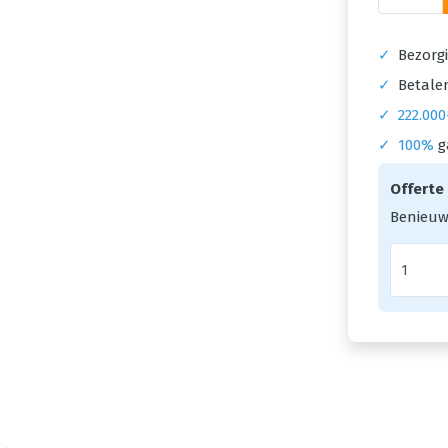
✓
Bezorgi
✓
Betalen
✓
222.000
✓
100%
g
Offerte
Benieuw