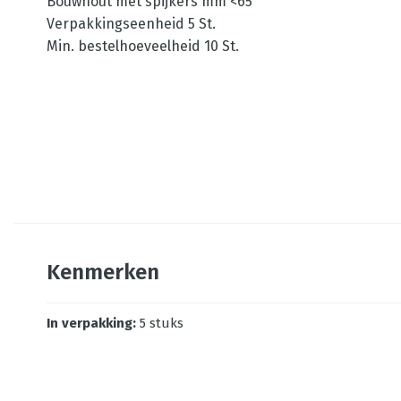
Bouwhout met spijkers mm <65
Verpakkingseenheid 5 St.
Min. bestelhoeveelheid 10 St.
Kenmerken
In verpakking
:
5 stuks