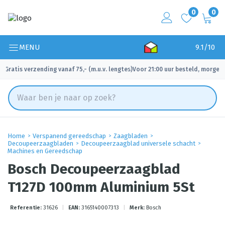
0
0
MENU
9.1/10
Gratis verzending vanaf 75,- (m.u.v. lengtes)
Voor 21:00 uur besteld, morgen 
✓
✓
Home
Verspanend gereedschap
Zaagbladen
Decoupeerzaagbladen
Decoupeerzaagblad universele schacht
Machines en Gereedschap
Bosch Decoupeerzaagblad
T127D 100mm Aluminium 5St
Referentie:
31626
|
EAN:
3165140007313
|
Merk:
Bosch