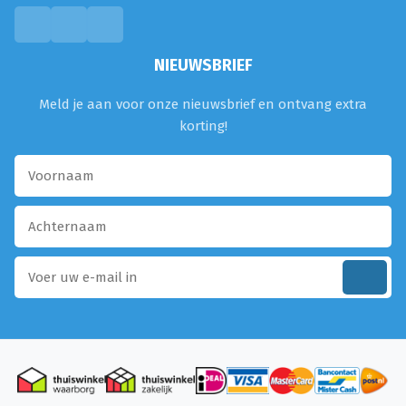
NIEUWSBRIEF
Meld je aan voor onze nieuwsbrief en ontvang extra
korting!