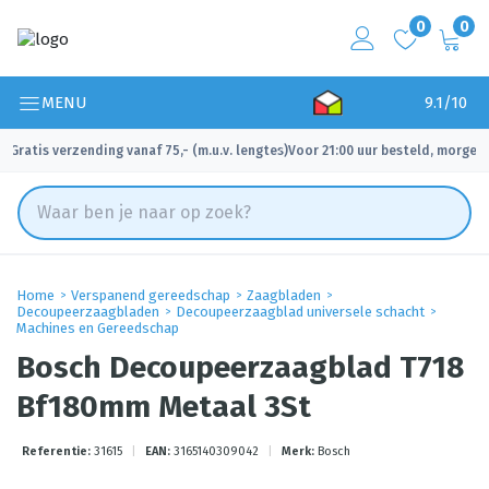
0
0
MENU
9.1/10
Gratis verzending vanaf 75,- (m.u.v. lengtes)
Voor 21:00 uur besteld, morgen 
✓
✓
Home
Verspanend gereedschap
Zaagbladen
Decoupeerzaagbladen
Decoupeerzaagblad universele schacht
Machines en Gereedschap
Bosch Decoupeerzaagblad T718
Bf180mm Metaal 3St
Referentie:
31615
|
EAN:
3165140309042
|
Merk:
Bosch