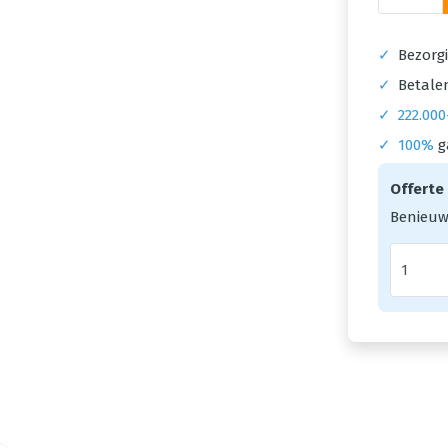
✓
Bezorgi
✓
Betalen
✓
222.000
✓
100%
g
Offerte
Benieuw