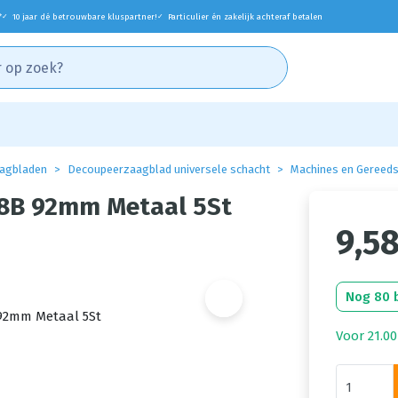
*
10 jaar dé betrouwbare kluspartner!
Particulier én zakelijk achteraf betalen
✓
✓
agbladen
Decoupeerzaagblad universele schacht
Machines en Gereed
8B 92mm Metaal 5St
9,5
Nog 80 
Voor 21.00