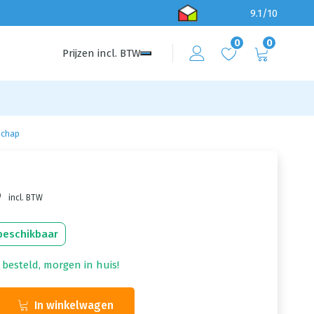
9.1/10
0
0
Prijzen
incl.
BTW
schap
8
incl. BTW
beschikbaar
 besteld, morgen in huis!
In winkelwagen