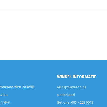
WINKEL INFORMATIE
oorwaarden Zakelijk
MijnIJzerwaren.nl
talen
Nederland
zorgen
Bel ons: 085 - 225 0015