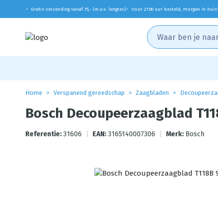
Gratis verzending vanaf 75,- (m.u.v. lengtes)
Voor 21:00 uur besteld, morgen in huis
✓
✓
Home
Verspanend gereedschap
Zaagbladen
Decoupeerza
Bosch Decoupeerzaagblad T11
Referentie:
31606
|
EAN:
3165140007306
|
Merk:
Bosch