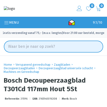
0
0
MENU
9.1/10
Gratis verzending vanaf 75,- (m.u.v. lengtes)
Voor 21:00 uur besteld, morgen 
✓
✓
Home
Verspanend gereedschap
Zaagbladen
Decoupeerzaagbladen
Decoupeerzaagblad universele schacht
Machines en Gereedschap
Bosch Decoupeerzaagblad
T301Cd 117mm Hout 5St
Referentie:
31596
|
EAN:
3165140016308
|
Merk:
Bosch