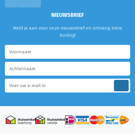
NIEUWSBRIEF
Meld je aan voor onze nieuwsbrief en ontvang extra
korting!