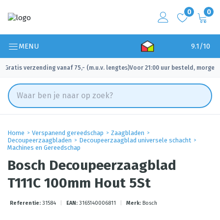
0
0
MENU
9.1/10
Gratis verzending vanaf 75,- (m.u.v. lengtes)
Voor 21:00 uur besteld, morgen 
✓
✓
Home
Verspanend gereedschap
Zaagbladen
Decoupeerzaagbladen
Decoupeerzaagblad universele schacht
Machines en Gereedschap
Bosch Decoupeerzaagblad
T111C 100mm Hout 5St
Referentie:
31584
|
EAN:
3165140006811
|
Merk:
Bosch