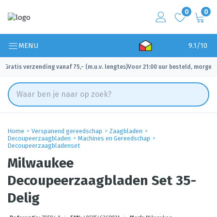
0
0
MENU
9.1/10
Gratis verzending vanaf 75,- (m.u.v. lengtes)
Voor 21:00 uur besteld, morgen 
✓
✓
Home
Verspanend gereedschap
Zaagbladen
Decoupeerzaagbladen
Machines en Gereedschap
Decoupeerzaagbladenset
Milwaukee
Decoupeerzaagbladen Set 35-
Delig