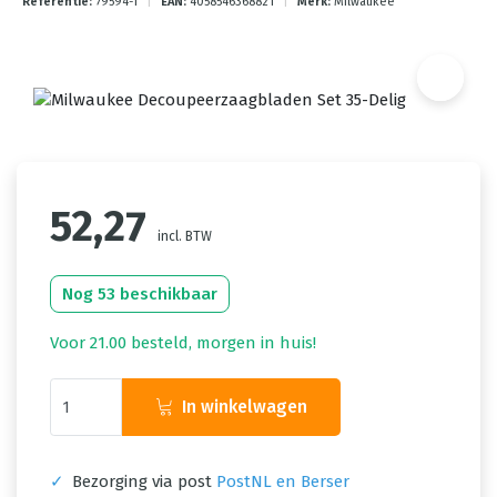
Referentie:
79594-1
|
EAN:
4058546368821
|
Merk:
Milwaukee
52,27
incl. BTW
Nog 53 beschikbaar
Voor 21.00 besteld, morgen in huis!
In winkelwagen
✓
Bezorging via post
PostNL en Berser