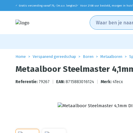
Gratis verzending vanaf 75,- (m.u.v. lengtes)
Voor 21:00 uur besteld, morgen in huis
✓
✓
Home
Verspanend gereedschap
Boren
Metaalboren
Sp
Metaalboor Steelmaster 4,1mm
Referentie:
79267
|
EAN:
8715883016124
|
Merk:
4Tecx