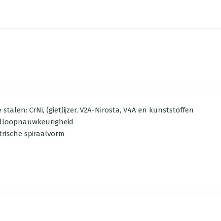
alen: CrNi, (giet)ijzer, V2A-Nirosta, V4A en kunststoffen
ondloopnauwkeurigheid
rische spiraalvorm