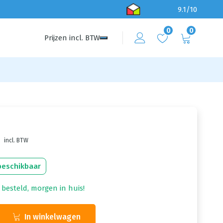
9.1/10
0
0
Prijzen
incl.
BTW
incl. BTW
beschikbaar
 besteld, morgen in huis!
In winkelwagen