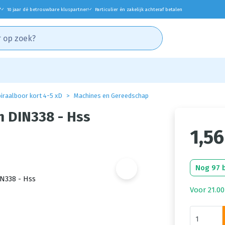
*
10 jaar dé betrouwbare kluspartner!
Particulier én zakelijk achteraf betalen
✓
✓
iraalboor kort 4-5 xD
Machines en Gereedschap
 DIN338 - Hss
1,56
Nog 97 
Voor 21.00