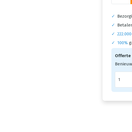
✓
Bezorgi
✓
Betalen
✓
222.000
✓
100%
g
Offerte
Benieuw