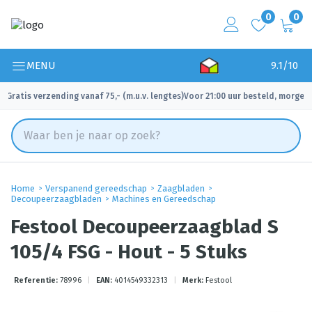
0
0
MENU
9.1/10
Gratis verzending vanaf 75,- (m.u.v. lengtes)
Voor 21:00 uur besteld, morgen 
✓
✓
Home
Verspanend gereedschap
Zaagbladen
Decoupeerzaagbladen
Machines en Gereedschap
Festool Decoupeerzaagblad S
105/4 FSG - Hout - 5 Stuks
Referentie:
78996
|
EAN:
4014549332313
|
Merk:
Festool