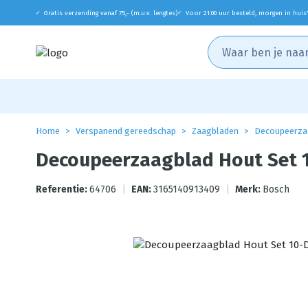
Gratis verzending vanaf 75,- (m.u.v. lengtes)
Voor 21:00 uur besteld, morgen in huis
✓
✓
Home
Verspanend gereedschap
Zaagbladen
Decoupeerza
Decoupeerzaagblad Hout Set 
Referentie:
64706
|
EAN:
3165140913409
|
Merk:
Bosch