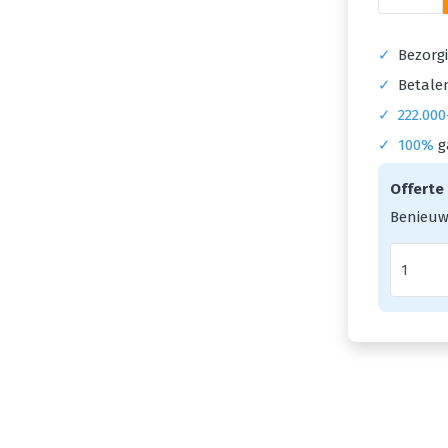
✓
Bezorgi
✓
Betalen
✓
222.000
✓
100%
g
Offerte
Benieuw