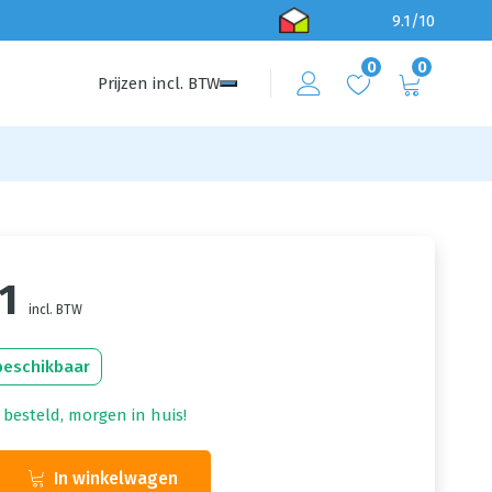
9.1/10
0
0
Prijzen
incl.
BTW
1
incl. BTW
beschikbaar
 besteld, morgen in huis!
In winkelwagen