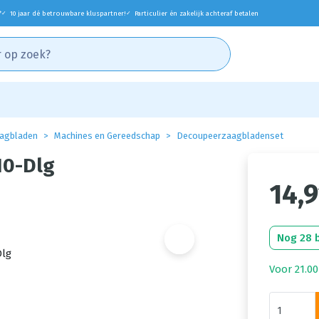
*
10 jaar dé betrouwbare kluspartner!
Particulier én zakelijk achteraf betalen
✓
✓
agbladen
Machines en Gereedschap
Decoupeerzaagbladenset
10-Dlg
14,9
Nog 28 
Voor 21.00