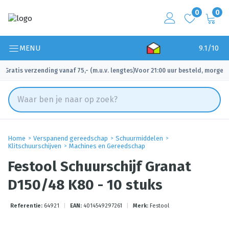
0
0
MENU
9.1/10
Gratis verzending vanaf 75,- (m.u.v. lengtes)
Voor 21:00 uur besteld, morgen 
✓
✓
Home
Verspanend gereedschap
Schuurmiddelen
Klitschuurschijven
Machines en Gereedschap
Festool Schuurschijf Granat
D150/48 K80 - 10 stuks
Referentie:
64921
|
EAN:
4014549297261
|
Merk:
Festool