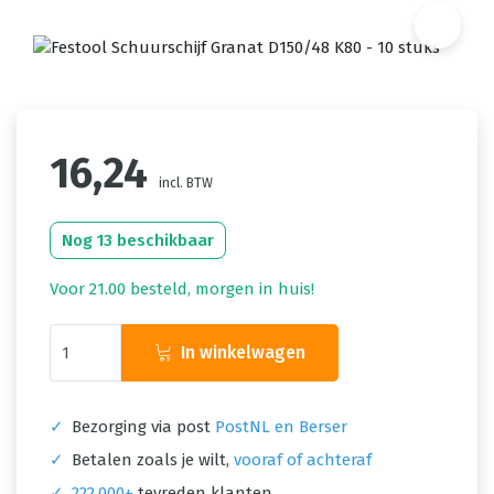
16,24
incl. BTW
Nog 13 beschikbaar
Voor 21.00 besteld, morgen in huis!
In winkelwagen
✓
Bezorging via post
PostNL en Berser
✓
Betalen zoals je wilt,
vooraf of achteraf
✓
222.000+
tevreden klanten