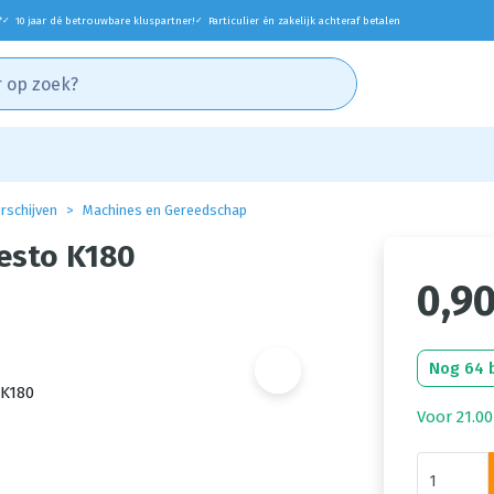
*
10 jaar dé betrouwbare kluspartner!
Particulier én zakelijk achteraf betalen
✓
✓
rschijven
Machines en Gereedschap
Festo K180
0,9
Nog 64 
Voor 21.00