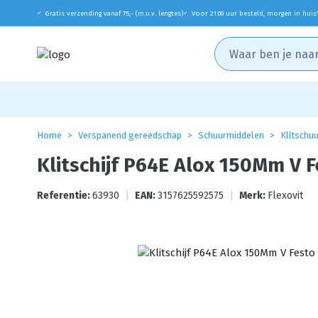
Gratis verzending vanaf 75,- (m.u.v. lengtes)
Voor 21:00 uur besteld, morgen in huis
✓
✓
Home
Verspanend gereedschap
Schuurmiddelen
Klitschuu
Klitschijf P64E Alox 150Mm V 
Referentie:
63930
|
EAN:
3157625592575
|
Merk:
Flexovit