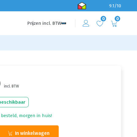
9.1/10
0
0
Prijzen
incl.
BTW
0
incl. BTW
beschikbaar
 besteld, morgen in huis!
In winkelwagen