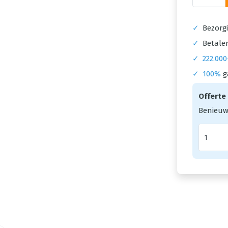
✓
Bezorgi
✓
Betalen
✓
222.000
✓
100%
g
Offerte
Benieuw