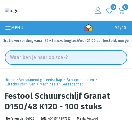
0
0
MENU
9.1/10
Gratis verzending vanaf 75,- (m.u.v. lengtes)
Voor 21:00 uur besteld, morgen 
✓
✓
Home
Verspanend gereedschap
Schuurmiddelen
Klitschuurschijven
Machines en Gereedschap
Festool Schuurschijf Granat
D150/48 K120 - 100 stuks
Referentie:
64925
|
EAN:
4014549297353
|
Merk:
Festool