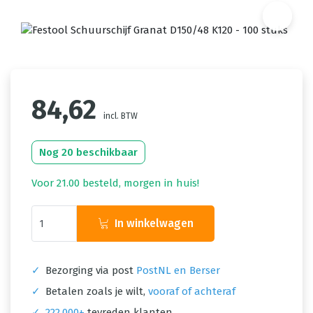
84,62
incl. BTW
Nog 20 beschikbaar
Voor 21.00 besteld, morgen in huis!
In winkelwagen
✓
Bezorging via post
PostNL en Berser
✓
Betalen zoals je wilt,
vooraf of achteraf
✓
222.000+
tevreden klanten