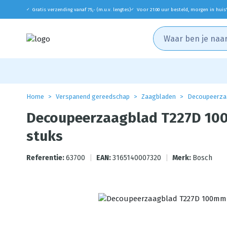
Gratis verzending vanaf 75,- (m.u.v. lengtes)
Voor 21:00 uur besteld, morgen in huis
✓
✓
Home
Verspanend gereedschap
Zaagbladen
Decoupeerza
Decoupeerzaagblad T227D 10
stuks
Referentie:
63700
|
EAN:
3165140007320
|
Merk:
Bosch