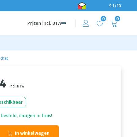
9.1/10
0
0
Prijzen
incl.
BTW
schap
84
incl. BTW
eschikbaar
 besteld, morgen in huis!
In winkelwagen