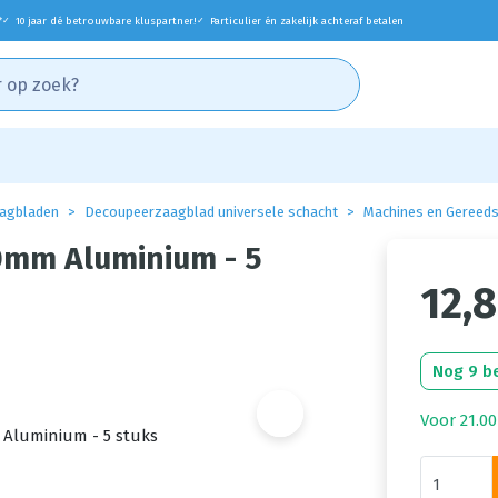
*
10 jaar dé betrouwbare kluspartner!
Particulier én zakelijk achteraf betalen
✓
✓
agbladen
Decoupeerzaagblad universele schacht
Machines en Gereed
0mm Aluminium - 5
12,
Nog 9 b
Voor 21.00