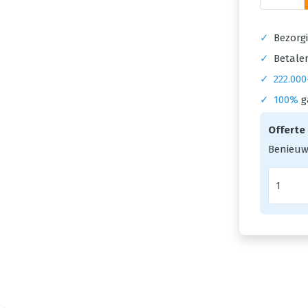
✓
Bezorgi
✓
Betalen
✓
222.000
✓
100%
g
Offerte
Benieuw