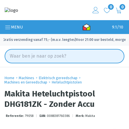
0
0
MENU
9.1/10
Gratis verzending vanaf 75,- (m.u.v. lengtes)
Voor 21:00 uur besteld, morgen 
✓
✓
Home
Machines
Elektrisch gereedschap
Machines en Gereedschap
Heteluchtpistolen
Makita Heteluchtpistool
DHG181ZK - Zonder Accu
Referentie:
79058
|
EAN:
0088381760386
|
Merk:
Makita