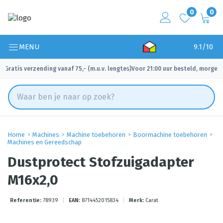
0
0
MENU
9.1/10
Gratis verzending vanaf 75,- (m.u.v. lengtes)
Voor 21:00 uur besteld, morgen 
✓
✓
Home
Machines
Machine toebehoren
Boormachine toebehoren
Machines en Gereedschap
Dustprotect Stofzuigadapter
M16x2,0
Referentie:
78939
|
EAN:
8714452015834
|
Merk:
Carat