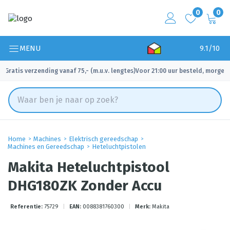
0
0
MENU
9.1/10
Gratis verzending vanaf 75,- (m.u.v. lengtes)
Voor 21:00 uur besteld, morgen 
✓
✓
Home
Machines
Elektrisch gereedschap
Machines en Gereedschap
Heteluchtpistolen
Makita Heteluchtpistool
DHG180ZK Zonder Accu
Referentie:
75729
|
EAN:
0088381760300
|
Merk:
Makita