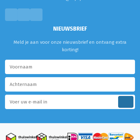
NIEUWSBRIEF
Meld je aan voor onze nieuwsbrief en ontvang extra
korting!