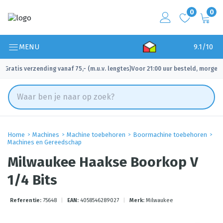
0
0
MENU
9.1/10
Gratis verzending vanaf 75,- (m.u.v. lengtes)
Voor 21:00 uur besteld, morgen 
✓
✓
Home
Machines
Machine toebehoren
Boormachine toebehoren
Machines en Gereedschap
Milwaukee Haakse Boorkop V
1/4 Bits
Referentie:
75648
|
EAN:
4058546289027
|
Merk:
Milwaukee