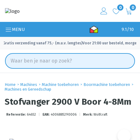
0
0
MENU
9.1/10
Gratis verzending vanaf 75,- (m.u.v. lengtes)
Voor 21:00 uur besteld, morgen 
✓
✓
Home
Machines
Machine toebehoren
Boormachine toebehoren
Machines en Gereedschap
Stofvanger 2900 V Boor 4-8Mm
Referentie:
64652
|
EAN:
4006885290006
|
Merk:
Wolfcraft