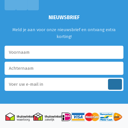
NIEUWSBRIEF
Meld je aan voor onze nieuwsbrief en ontvang extra
korting!