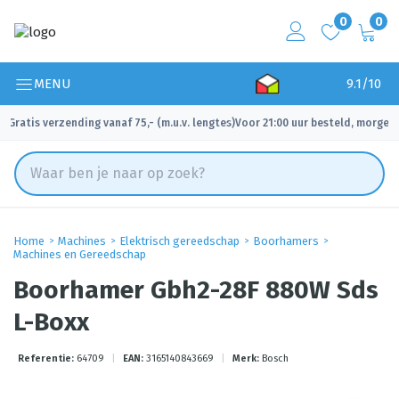
0
0
MENU
9.1/10
Gratis verzending vanaf 75,- (m.u.v. lengtes)
Voor 21:00 uur besteld, morgen 
✓
✓
Home
Machines
Elektrisch gereedschap
Boorhamers
Machines en Gereedschap
Boorhamer Gbh2-28F 880W Sds
L-Boxx
Referentie:
64709
|
EAN:
3165140843669
|
Merk:
Bosch