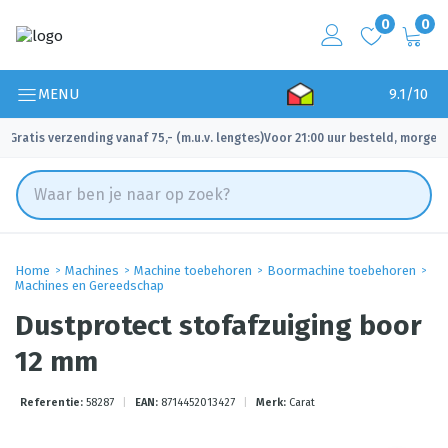
0
0
MENU
9.1/10
Gratis verzending vanaf 75,- (m.u.v. lengtes)
Voor 21:00 uur besteld, morgen 
✓
✓
Home
Machines
Machine toebehoren
Boormachine toebehoren
Machines en Gereedschap
Dustprotect stofafzuiging boor
12 mm
Referentie:
58287
|
EAN:
8714452013427
|
Merk:
Carat