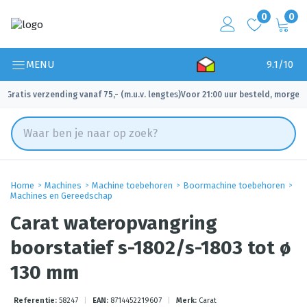
0
0
MENU
9.1/10
Gratis verzending vanaf 75,- (m.u.v. lengtes)
Voor 21:00 uur besteld, morgen 
✓
✓
Home
Machines
Machine toebehoren
Boormachine toebehoren
Machines en Gereedschap
Carat wateropvangring
boorstatief s-1802/s-1803 tot ø
130 mm
Referentie:
58247
|
EAN:
8714452219607
|
Merk:
Carat