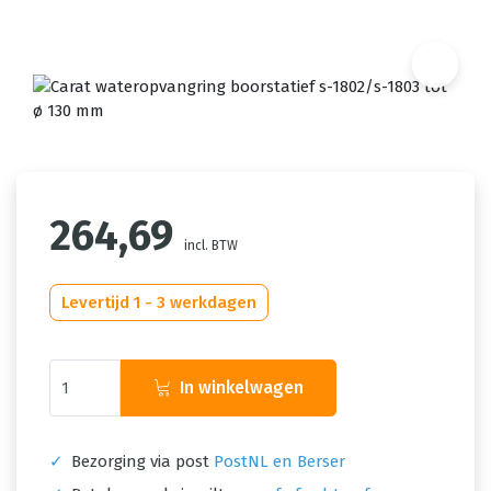
264,69
incl. BTW
Levertijd 1 - 3 werkdagen
In winkelwagen
✓
Bezorging via post
PostNL en Berser