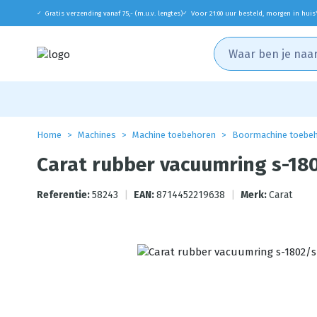
Gratis verzending vanaf 75,- (m.u.v. lengtes)
Voor 21:00 uur besteld, morgen in huis
✓
✓
Home
Machines
Machine toebehoren
Boormachine toebe
Carat rubber vacuumring s-18
Referentie:
58243
|
EAN:
8714452219638
|
Merk:
Carat