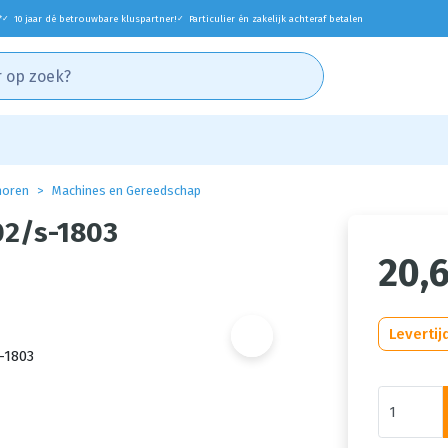
*
10 jaar dé betrouwbare kluspartner!
Particulier én zakelijk achteraf betalen
✓
✓
horen
Machines en Gereedschap
02/s-1803
20,
Levertij