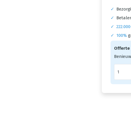
✓
Bezorgi
✓
Betalen
✓
222.000
✓
100%
g
Offerte
Benieuw