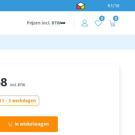
9.1/10
0
0
Prijzen
incl.
BTW
68
incl. BTW
d 1 - 3 werkdagen
In winkelwagen