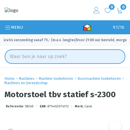
0
0
MENU
9.1/10
Gratis verzending vanaf 75,- (m.u.v. lengtes)
Voor 21:00 uur besteld, morgen 
✓
✓
Home
Machines
Machine toebehoren
Boormachine toebehoren
Machines en Gereedschap
Motorstoel tbv statief s-2300
Referentie:
58240
|
EAN:
8714452074312
|
Merk:
Carat