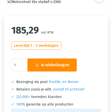
185,29
incl. BTW
Levertijd 1 - 3 werkdagen
In winkelwagen
✓
Bezorging via post
PostNL en Berser
✓
Betalen zoals je wilt,
vooraf of achteraf
✓
222.000+
tevreden klanten
✓
100%
garantie op alle producten