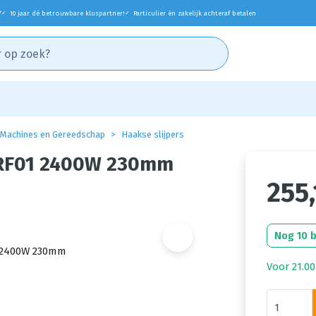
*
10 jaar dé betrouwbare kluspartner!
Particulier én zakelijk achteraf betalen
✓
✓
Machines en Gereedschap
Haakse slijpers
0RF01 2400W 230mm
255,
Nog 10 
Voor 21.00