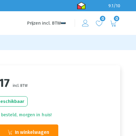
9.1/10
0
0
Prijzen
incl.
BTW
17
incl. BTW
beschikbaar
 besteld, morgen in huis!
In winkelwagen