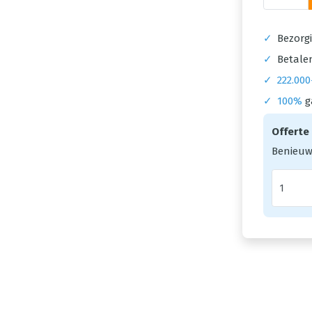
✓
Bezorgi
✓
Betalen
✓
222.000
✓
100%
g
Offerte
Benieuw