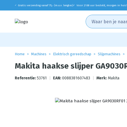
Gratis verzending vanaf 75,- (m.u.v. lengtes)
Voor 21:00 uur besteld, morgen in huis
✓
✓
Home
Machines
Elektrisch gereedschap
Slijpmachines
Makita haakse slijper GA903
Referentie:
53761
|
EAN:
0088381607483
|
Merk:
Makita