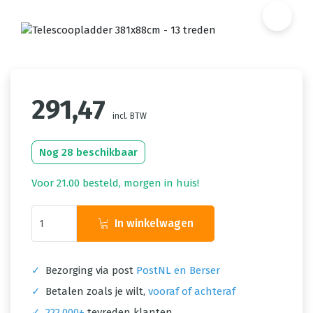
291,47
incl. BTW
Nog 28 beschikbaar
Voor 21.00 besteld, morgen in huis!
In winkelwagen
✓
Bezorging via post
PostNL en Berser
✓
Betalen zoals je wilt,
vooraf of achteraf
✓
222.000+
tevreden klanten