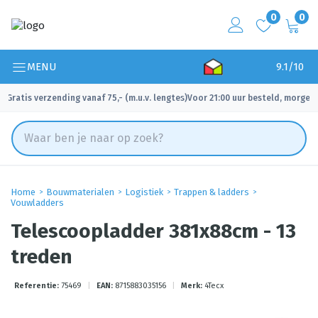
0
0
MENU
9.1/10
Gratis verzending vanaf 75,- (m.u.v. lengtes)
Voor 21:00 uur besteld, morgen 
✓
✓
Home
Bouwmaterialen
Logistiek
Trappen & ladders
Vouwladders
Telescoopladder 381x88cm - 13
treden
Referentie:
75469
|
EAN:
8715883035156
|
Merk:
4Tecx