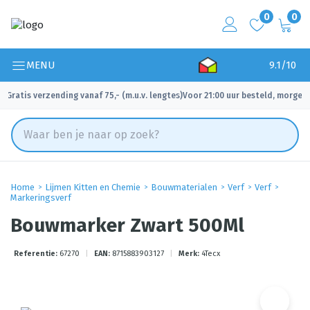
0
0
MENU
9.1/10
Gratis verzending vanaf 75,- (m.u.v. lengtes)
Voor 21:00 uur besteld, morgen 
✓
✓
Home
Lijmen Kitten en Chemie
Bouwmaterialen
Verf
Verf
Markeringsverf
Bouwmarker Zwart 500Ml
Referentie:
67270
|
EAN:
8715883903127
|
Merk:
4Tecx